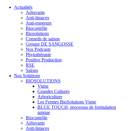
Actualités
Adjuvants
Anti-limaces
Anti-rongeurs
Biocontrôle
Biosolutions
Conseils de saison
Groupe DE SANGOSSE
Nos Podcasts
Phytothérapie
Positive Production
RSE
Salons
Nos Solutions
BIOSOLUTIONS
Vigne
Grandes Cultures
Arboriculture
Les Fermes BioSolutions Vigne
BLUE TOUCH, processus de formulation
unique
Biocontrôle
Adjuvants
Anti-limaces