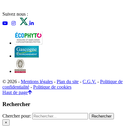
Suivez nous :
© 2026 -
Mentions légales
-
Plan du site
-
C.G.V.
-
Politique de
confidentialité
-
Politique de cookies
Haut de page
Rechercher
Chercher pour:
×