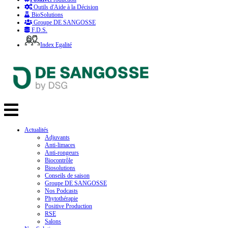
Outils d'Aide à la Décision
BioSolutions
Groupe DE SANGOSSE
F.D.S.
Index Egalité
Actualités
Adjuvants
Anti-limaces
Anti-rongeurs
Biocontrôle
Biosolutions
Conseils de saison
Groupe DE SANGOSSE
Nos Podcasts
Phytothérapie
Positive Production
RSE
Salons