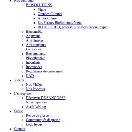
Nos Solutions
BIOSOLUTIONS
Vigne
Grandes Cultures
Arboriculture
Les Fermes BioSolutions Vigne
BLUE TOUCH, processus de formulation unique
Biocontrôle
Adjuvants
Anti-limaces
Anti-rongeurs
Fongicides
Biostimulants
Phytothérapie
Inoculants
Insecticides
Régulateurs de croissance
OAD
Vidéos
Nos Vidéos
Nos Podcasts
L’entreprise
Découvrir DE SANGOSSE
Nous rejoindre
Accès Weblog
Presse
Revue de presse
Communiqués de presse
Logothèque
Contact