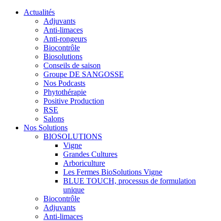
Actualités
Adjuvants
Anti-limaces
Anti-rongeurs
Biocontrôle
Biosolutions
Conseils de saison
Groupe DE SANGOSSE
Nos Podcasts
Phytothérapie
Positive Production
RSE
Salons
Nos Solutions
BIOSOLUTIONS
Vigne
Grandes Cultures
Arboriculture
Les Fermes BioSolutions Vigne
BLUE TOUCH, processus de formulation
unique
Biocontrôle
Adjuvants
Anti-limaces