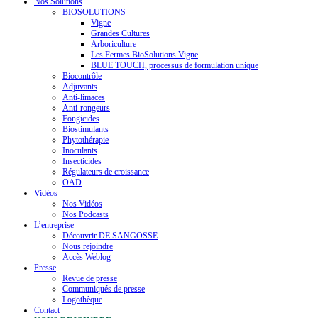
Nos Solutions
BIOSOLUTIONS
Vigne
Grandes Cultures
Arboriculture
Les Fermes BioSolutions Vigne
BLUE TOUCH, processus de formulation unique
Biocontrôle
Adjuvants
Anti-limaces
Anti-rongeurs
Fongicides
Biostimulants
Phytothérapie
Inoculants
Insecticides
Régulateurs de croissance
OAD
Vidéos
Nos Vidéos
Nos Podcasts
L’entreprise
Découvrir DE SANGOSSE
Nous rejoindre
Accès Weblog
Presse
Revue de presse
Communiqués de presse
Logothèque
Contact