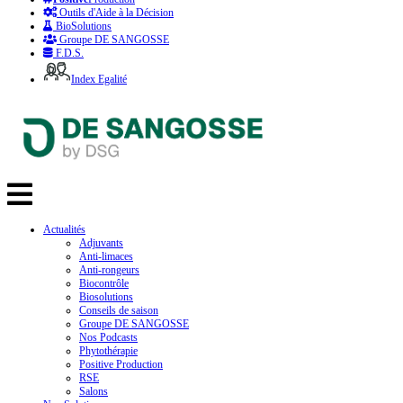
Outils d'Aide à la Décision
BioSolutions
Groupe DE SANGOSSE
F.D.S.
Index Egalité
Actualités
Adjuvants
Anti-limaces
Anti-rongeurs
Biocontrôle
Biosolutions
Conseils de saison
Groupe DE SANGOSSE
Nos Podcasts
Phytothérapie
Positive Production
RSE
Salons