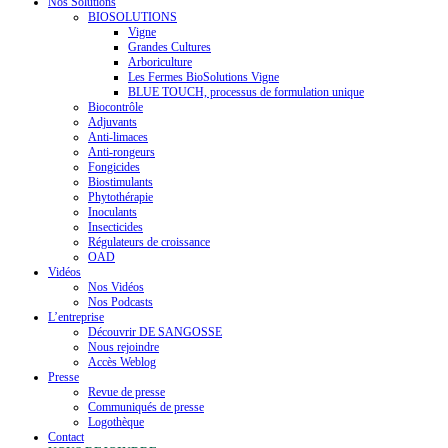
Nos Solutions
BIOSOLUTIONS
Vigne
Grandes Cultures
Arboriculture
Les Fermes BioSolutions Vigne
BLUE TOUCH, processus de formulation unique
Biocontrôle
Adjuvants
Anti-limaces
Anti-rongeurs
Fongicides
Biostimulants
Phytothérapie
Inoculants
Insecticides
Régulateurs de croissance
OAD
Vidéos
Nos Vidéos
Nos Podcasts
L’entreprise
Découvrir DE SANGOSSE
Nous rejoindre
Accès Weblog
Presse
Revue de presse
Communiqués de presse
Logothèque
Contact