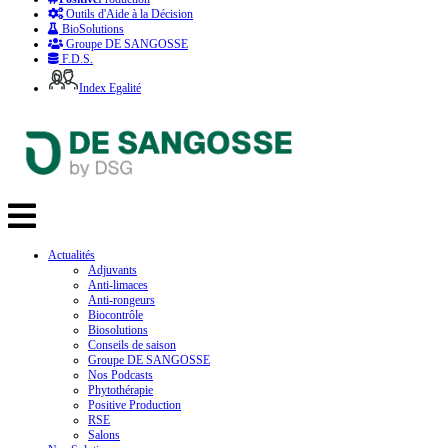
Outils d'Aide à la Décision
BioSolutions
Groupe DE SANGOSSE
F.D.S.
Index Egalité
Actualités
Adjuvants
Anti-limaces
Anti-rongeurs
Biocontrôle
Biosolutions
Conseils de saison
Groupe DE SANGOSSE
Nos Podcasts
Phytothérapie
Positive Production
RSE
Salons