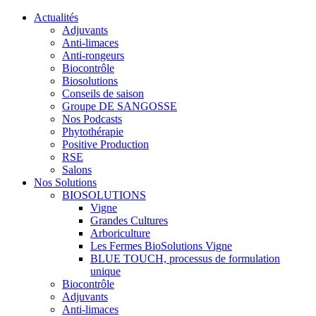
Actualités
Adjuvants
Anti-limaces
Anti-rongeurs
Biocontrôle
Biosolutions
Conseils de saison
Groupe DE SANGOSSE
Nos Podcasts
Phytothérapie
Positive Production
RSE
Salons
Nos Solutions
BIOSOLUTIONS
Vigne
Grandes Cultures
Arboriculture
Les Fermes BioSolutions Vigne
BLUE TOUCH, processus de formulation
unique
Biocontrôle
Adjuvants
Anti-limaces