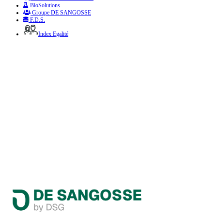
BioSolutions
Groupe DE SANGOSSE
F.D.S.
Index Egalité