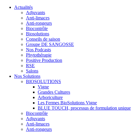
Actualités
Adjuvants
Anti-limaces
Anti-rongeurs
Biocontrôle
Biosolutions
Conseils de saison
Groupe DE SANGOSSE
Nos Podcasts
Phytothérapie
Positive Production
RSE
Salons
Nos Solutions
BIOSOLUTIONS
Vigne
Grandes Cultures
Arboriculture
Les Fermes BioSolutions Vigne
BLUE TOUCH, processus de formulation unique
Biocontrôle
Adjuvants
Anti-limaces
Anti-rongeurs