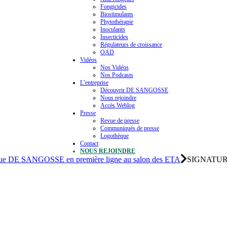
Fongicides
Biostimulants
Phytothérapie
Inoculants
Insecticides
Régulateurs de croissance
OAD
Vidéos
Nos Vidéos
Nos Podcasts
L’entreprise
Découvrir DE SANGOSSE
Nous rejoindre
Accès Weblog
Presse
Revue de presse
Communiqués de presse
Logothèque
Contact
NOUS REJOINDRE
ique DE SANGOSSE en première ligne au salon des ETA
SIGNATUR