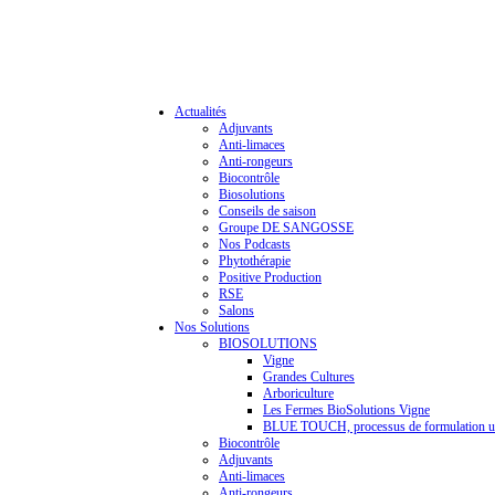
Actualités
Adjuvants
Anti-limaces
Anti-rongeurs
Biocontrôle
Biosolutions
Conseils de saison
Groupe DE SANGOSSE
Nos Podcasts
Phytothérapie
Positive Production
RSE
Salons
Nos Solutions
BIOSOLUTIONS
Vigne
Grandes Cultures
Arboriculture
Les Fermes BioSolutions Vigne
BLUE TOUCH, processus de formulation u
Biocontrôle
Adjuvants
Anti-limaces
Anti-rongeurs