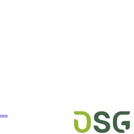
nique