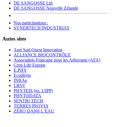
DE SANGOSSE Ltd
DE SANGOSSE Nouvelle Zélande
Nos participations :
SYNERTECH INDUSTRIAS
Autes sites
Agri Sud-Ouest Innovation
ALLIANCE BIOCONTRÔLE
Association Française pour les Adjuvants (AFA)
Crop Life Europe
E.PHY
Ecophyto
INRAe
LRSV
PHYTEIS (ex. UIPP)
PHYTODATA
SENTRI TECH
TERRES INOVIA
ZÉRO DANS L’EAU