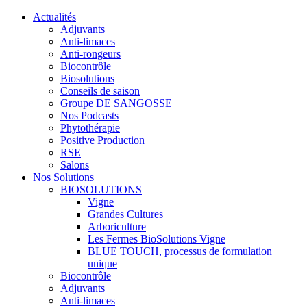
Actualités
Adjuvants
Anti-limaces
Anti-rongeurs
Biocontrôle
Biosolutions
Conseils de saison
Groupe DE SANGOSSE
Nos Podcasts
Phytothérapie
Positive Production
RSE
Salons
Nos Solutions
BIOSOLUTIONS
Vigne
Grandes Cultures
Arboriculture
Les Fermes BioSolutions Vigne
BLUE TOUCH, processus de formulation
unique
Biocontrôle
Adjuvants
Anti-limaces