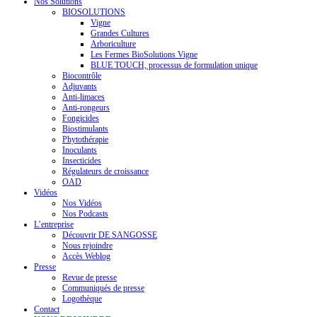
Nos Solutions
BIOSOLUTIONS
Vigne
Grandes Cultures
Arboriculture
Les Fermes BioSolutions Vigne
BLUE TOUCH, processus de formulation unique
Biocontrôle
Adjuvants
Anti-limaces
Anti-rongeurs
Fongicides
Biostimulants
Phytothérapie
Inoculants
Insecticides
Régulateurs de croissance
OAD
Vidéos
Nos Vidéos
Nos Podcasts
L’entreprise
Découvrir DE SANGOSSE
Nous rejoindre
Accès Weblog
Presse
Revue de presse
Communiqués de presse
Logothèque
Contact