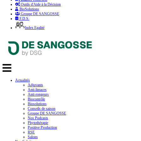
Outils d'Aide à la Décision
BioSolutions
Groupe DE SANGOSSE
F.D.S.
Index Egalité
Actualités
Adjuvants
Anti-limaces
Anti-rongeurs
Biocontrôle
Biosolutions
Conseils de saison
Groupe DE SANGOSSE
Nos Podcasts
Phytothérapie
Positive Production
RSE
Salons