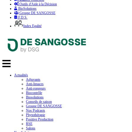
Outils d'Aide à la Décision
BioSolutions
Groupe DE SANGOSSE
F.D.S.
Index Egalité
Actualités
Adjuvants
Anti-limaces
Anti-rongeurs
Biocontrôle
Biosolutions
Conseils de saison
Groupe DE SANGOSSE
Nos Podcasts
Phytothérapie
Positive Production
RSE
Salons