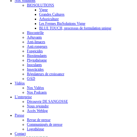
Nos Solutions
BIOSOLUTIONS
Vigne
Grandes Cultures
Arboriculture
Les Fermes BioSolutions Vigne
BLUE TOUCH, processus de formulation unique
Biocontrôle
Adjuvants
Anti-limaces
Anti-rongeurs
Fongicides
Biostimulants
Phytothérapie
Inoculants
Insecticides
Régulateurs de croissance
OAD
Vidéos
Nos Vidéos
Nos Podcasts
L’entreprise
Découvrir DE SANGOSSE
Nous rejoindre
Accès Weblog
Presse
Revue de presse
Communiqués de presse
Logothèque
Contact