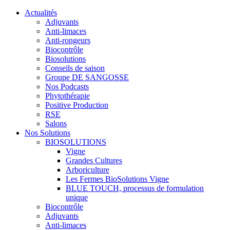
Actualités
Adjuvants
Anti-limaces
Anti-rongeurs
Biocontrôle
Biosolutions
Conseils de saison
Groupe DE SANGOSSE
Nos Podcasts
Phytothérapie
Positive Production
RSE
Salons
Nos Solutions
BIOSOLUTIONS
Vigne
Grandes Cultures
Arboriculture
Les Fermes BioSolutions Vigne
BLUE TOUCH, processus de formulation
unique
Biocontrôle
Adjuvants
Anti-limaces