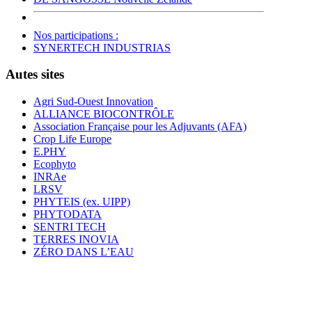
Nos participations :
SYNERTECH INDUSTRIAS
Autes sites
Agri Sud-Ouest Innovation
ALLIANCE BIOCONTRÔLE
Association Française pour les Adjuvants (AFA)
Crop Life Europe
E.PHY
Ecophyto
INRAe
LRSV
PHYTEIS (ex. UIPP)
PHYTODATA
SENTRI TECH
TERRES INOVIA
ZÉRO DANS L’EAU