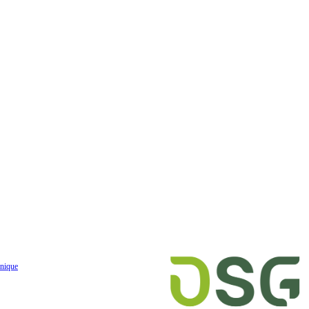
nique