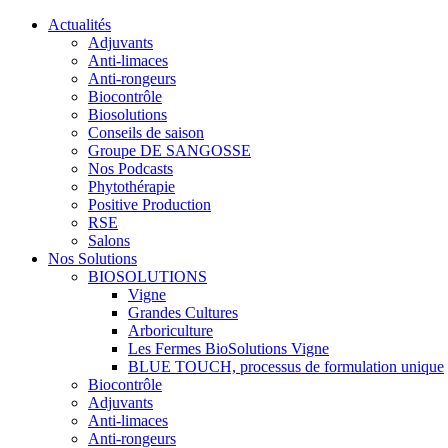
Actualités
Adjuvants
Anti-limaces
Anti-rongeurs
Biocontrôle
Biosolutions
Conseils de saison
Groupe DE SANGOSSE
Nos Podcasts
Phytothérapie
Positive Production
RSE
Salons
Nos Solutions
BIOSOLUTIONS
Vigne
Grandes Cultures
Arboriculture
Les Fermes BioSolutions Vigne
BLUE TOUCH, processus de formulation unique
Biocontrôle
Adjuvants
Anti-limaces
Anti-rongeurs