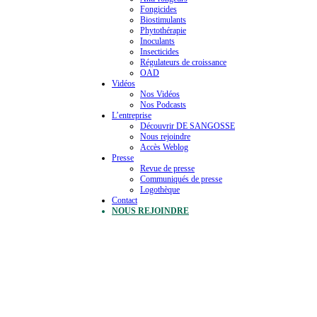
Fongicides
Biostimulants
Phytothérapie
Inoculants
Insecticides
Régulateurs de croissance
OAD
Vidéos
Nos Vidéos
Nos Podcasts
L’entreprise
Découvrir DE SANGOSSE
Nous rejoindre
Accès Weblog
Presse
Revue de presse
Communiqués de presse
Logothèque
Contact
NOUS REJOINDRE