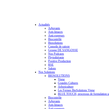
Actualités
Adjuvants
Anti-limaces
Anti-rongeurs
Biocontrôle
Biosolutions
Conseils de saison
Groupe DE SANGOSSE
Nos Podcasts
Phytothérapie
Positive Production
RSE
Salons
Nos Solutions
BIOSOLUTIONS
Vigne
Grandes Cultures
Arboriculture
Les Fermes BioSolutions Vigne
BLUE TOUCH, processus de formulation u
Biocontrôle
Adjuvants
Anti-limaces
Anti-rongeurs