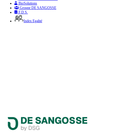
BioSolutions
Groupe DE SANGOSSE
F.D.S.
Index Egalité