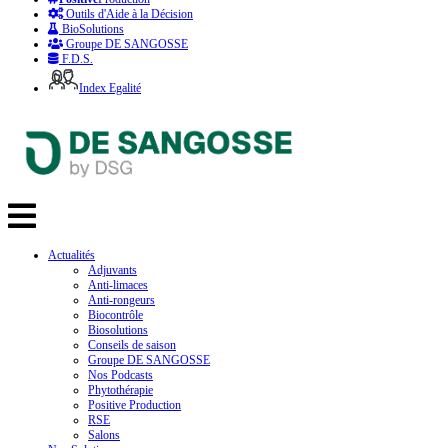
Outils d'Aide à la Décision
BioSolutions
Groupe DE SANGOSSE
F.D.S.
Index Egalité
Actualités
Adjuvants
Anti-limaces
Anti-rongeurs
Biocontrôle
Biosolutions
Conseils de saison
Groupe DE SANGOSSE
Nos Podcasts
Phytothérapie
Positive Production
RSE
Salons