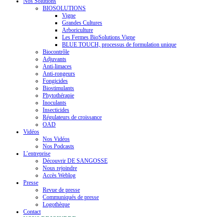
Nos Solutions
BIOSOLUTIONS
Vigne
Grandes Cultures
Arboriculture
Les Fermes BioSolutions Vigne
BLUE TOUCH, processus de formulation unique
Biocontrôle
Adjuvants
Anti-limaces
Anti-rongeurs
Fongicides
Biostimulants
Phytothérapie
Inoculants
Insecticides
Régulateurs de croissance
OAD
Vidéos
Nos Vidéos
Nos Podcasts
L’entreprise
Découvrir DE SANGOSSE
Nous rejoindre
Accès Weblog
Presse
Revue de presse
Communiqués de presse
Logothèque
Contact