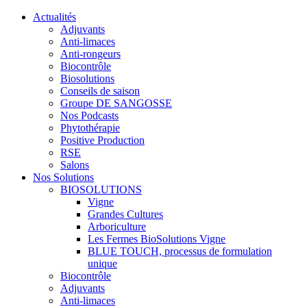
Actualités
Adjuvants
Anti-limaces
Anti-rongeurs
Biocontrôle
Biosolutions
Conseils de saison
Groupe DE SANGOSSE
Nos Podcasts
Phytothérapie
Positive Production
RSE
Salons
Nos Solutions
BIOSOLUTIONS
Vigne
Grandes Cultures
Arboriculture
Les Fermes BioSolutions Vigne
BLUE TOUCH, processus de formulation
unique
Biocontrôle
Adjuvants
Anti-limaces