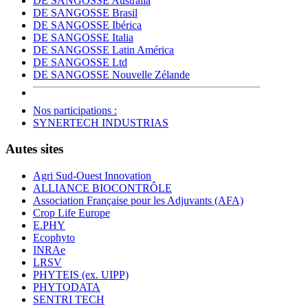
DE SANGOSSE Australia
DE SANGOSSE Brasil
DE SANGOSSE Ibérica
DE SANGOSSE Italia
DE SANGOSSE Latin América
DE SANGOSSE Ltd
DE SANGOSSE Nouvelle Zélande
Nos participations :
SYNERTECH INDUSTRIAS
Autes sites
Agri Sud-Ouest Innovation
ALLIANCE BIOCONTRÔLE
Association Française pour les Adjuvants (AFA)
Crop Life Europe
E.PHY
Ecophyto
INRAe
LRSV
PHYTEIS (ex. UIPP)
PHYTODATA
SENTRI TECH