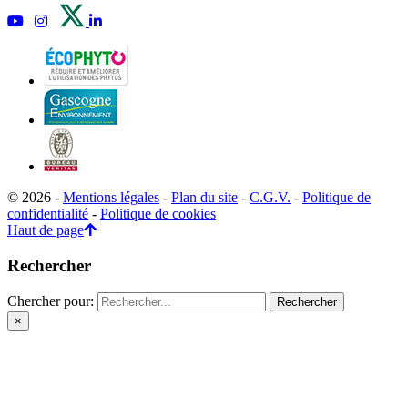
© 2026 -
Mentions légales
-
Plan du site
-
C.G.V.
-
Politique de
confidentialité
-
Politique de cookies
Haut de page
Rechercher
Chercher pour:
×