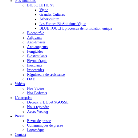
Nos Solutions
BIOSOLUTIONS
Vigne
Grandes Cultures
Arboriculture
Les Fermes BioSolutions Vigne
BLUE TOUCH, processus de formulation unique
Biocontrôle
Adjuvants
Anti-limaces
Anti-rongeurs
Fongicides
Biostimulants
Phytothérapie
Inoculants
Insecticides
Régulateurs de croissance
OAD
Vidéos
Nos Vidéos
Nos Podcasts
L’entreprise
Découvrir DE SANGOSSE
Nous rejoindre
Accès Weblog
Presse
Revue de presse
Communiqués de presse
Logothèque
Contact