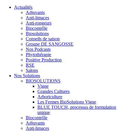
Actualités
Adjuvants
Anti-limaces
Anti-rongeurs
Biocontrôle
Biosolutions
Conseils de saison
Groupe DE SANGOSSE
Nos Podcasts
Phytothérapie
Positive Production
RSE
Salons
Nos Solutions
BIOSOLUTIONS
Vigne
Grandes Cultures
Arboriculture
Les Fermes BioSolutions Vigne
BLUE TOUCH, processus de formulation
unique
Biocontrôle
Adjuvants
Anti-limaces