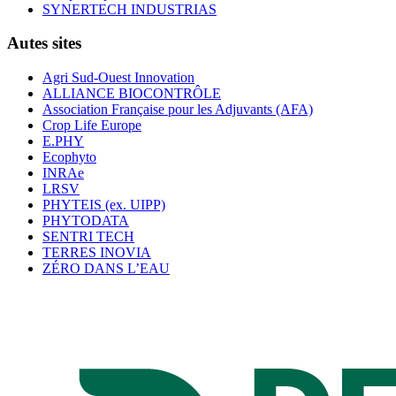
SYNERTECH INDUSTRIAS
Autes sites
Agri Sud-Ouest Innovation
ALLIANCE BIOCONTRÔLE
Association Française pour les Adjuvants (AFA)
Crop Life Europe
E.PHY
Ecophyto
INRAe
LRSV
PHYTEIS (ex. UIPP)
PHYTODATA
SENTRI TECH
TERRES INOVIA
ZÉRO DANS L’EAU