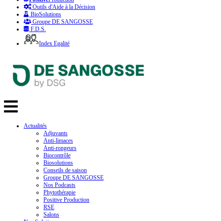
Outils d'Aide à la Décision
BioSolutions
Groupe DE SANGOSSE
F.D.S.
Index Egalité
Actualités
Adjuvants
Anti-limaces
Anti-rongeurs
Biocontrôle
Biosolutions
Conseils de saison
Groupe DE SANGOSSE
Nos Podcasts
Phytothérapie
Positive Production
RSE
Salons