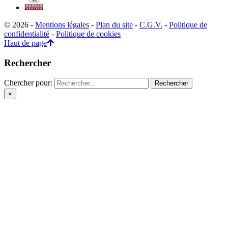
© 2026 -
Mentions légales
-
Plan du site
-
C.G.V.
-
Politique de
confidentialité
-
Politique de cookies
Haut de page
Rechercher
Chercher pour:
×