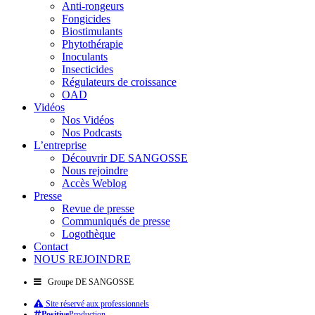
Anti-rongeurs
Fongicides
Biostimulants
Phytothérapie
Inoculants
Insecticides
Régulateurs de croissance
OAD
Vidéos
Nos Vidéos
Nos Podcasts
L’entreprise
Découvrir DE SANGOSSE
Nous rejoindre
Accès Weblog
Presse
Revue de presse
Communiqués de presse
Logothèque
Contact
NOUS REJOINDRE
Groupe DE SANGOSSE
Site réservé aux professionnels
Positive
Production