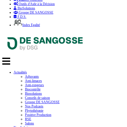
Outils d'Aide à la Décision
BioSolutions
Groupe DE SANGOSSE
F.D.S.
Index Egalité
Actualités
Adjuvants
Anti-limaces
Anti-rongeurs
Biocontrôle
Biosolutions
Conseils de saison
Groupe DE SANGOSSE
Nos Podcasts
Phytothérapie
Positive Production
RSE
Salons