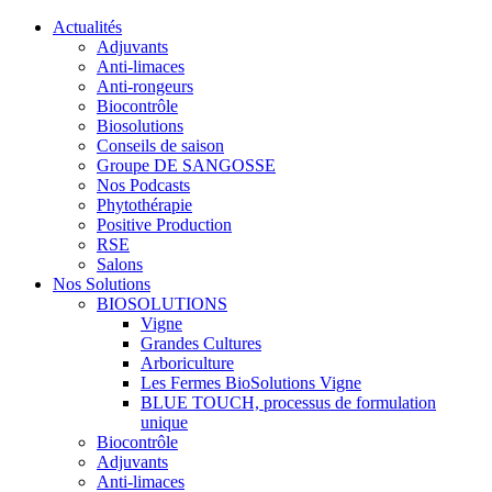
Actualités
Adjuvants
Anti-limaces
Anti-rongeurs
Biocontrôle
Biosolutions
Conseils de saison
Groupe DE SANGOSSE
Nos Podcasts
Phytothérapie
Positive Production
RSE
Salons
Nos Solutions
BIOSOLUTIONS
Vigne
Grandes Cultures
Arboriculture
Les Fermes BioSolutions Vigne
BLUE TOUCH, processus de formulation
unique
Biocontrôle
Adjuvants
Anti-limaces