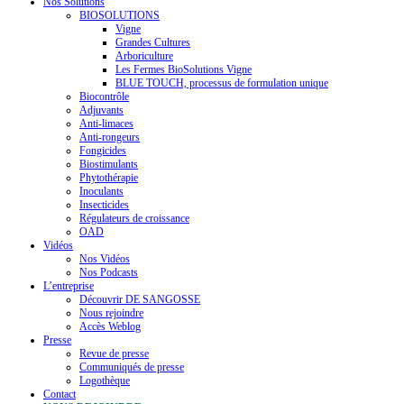
Nos Solutions
BIOSOLUTIONS
Vigne
Grandes Cultures
Arboriculture
Les Fermes BioSolutions Vigne
BLUE TOUCH, processus de formulation unique
Biocontrôle
Adjuvants
Anti-limaces
Anti-rongeurs
Fongicides
Biostimulants
Phytothérapie
Inoculants
Insecticides
Régulateurs de croissance
OAD
Vidéos
Nos Vidéos
Nos Podcasts
L’entreprise
Découvrir DE SANGOSSE
Nous rejoindre
Accès Weblog
Presse
Revue de presse
Communiqués de presse
Logothèque
Contact