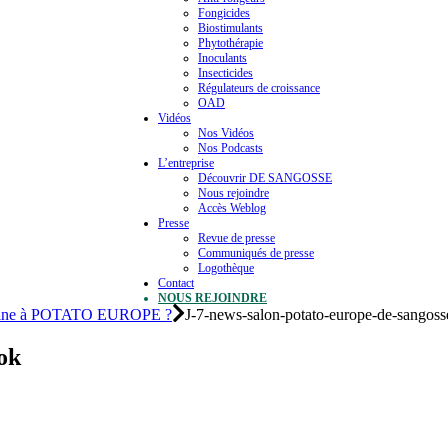
Fongicides
Biostimulants
Phytothérapie
Inoculants
Insecticides
Régulateurs de croissance
OAD
Vidéos
Nos Vidéos
Nos Podcasts
L’entreprise
Découvrir DE SANGOSSE
Nous rejoindre
Accès Weblog
Presse
Revue de presse
Communiqués de presse
Logothèque
Contact
NOUS REJOINDRE
chaine à POTATO EUROPE ?
J-7-news-salon-potato-europe-de-sangoss
ok