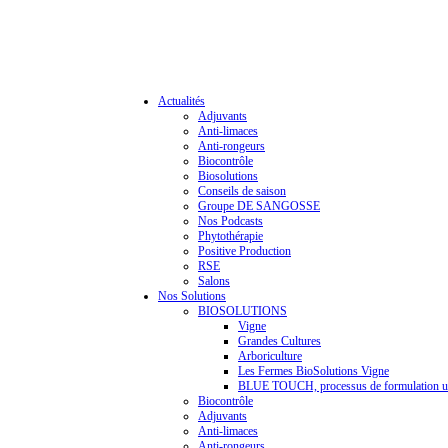
Actualités
Adjuvants
Anti-limaces
Anti-rongeurs
Biocontrôle
Biosolutions
Conseils de saison
Groupe DE SANGOSSE
Nos Podcasts
Phytothérapie
Positive Production
RSE
Salons
Nos Solutions
BIOSOLUTIONS
Vigne
Grandes Cultures
Arboriculture
Les Fermes BioSolutions Vigne
BLUE TOUCH, processus de formulation u
Biocontrôle
Adjuvants
Anti-limaces
Anti-rongeurs