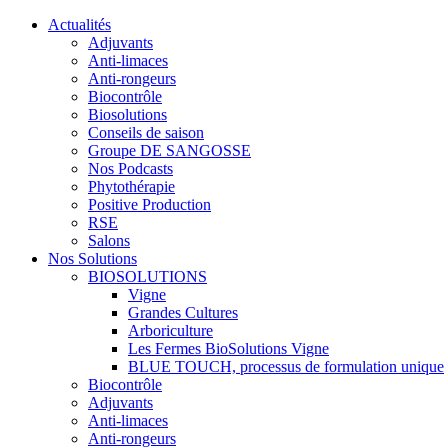
Actualités
Adjuvants
Anti-limaces
Anti-rongeurs
Biocontrôle
Biosolutions
Conseils de saison
Groupe DE SANGOSSE
Nos Podcasts
Phytothérapie
Positive Production
RSE
Salons
Nos Solutions
BIOSOLUTIONS
Vigne
Grandes Cultures
Arboriculture
Les Fermes BioSolutions Vigne
BLUE TOUCH, processus de formulation unique
Biocontrôle
Adjuvants
Anti-limaces
Anti-rongeurs