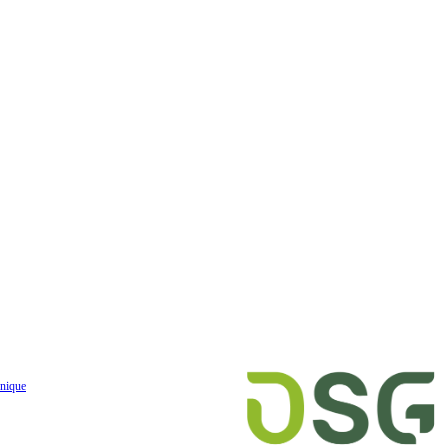
nique