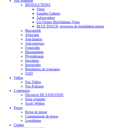
Nos Solutions
BIOSOLUTIONS
Vigne
Grandes Cultures
Arboriculture
Les Fermes BioSolutions Vigne
BLUE TOUCH, processus de formulation unique
Biocontrôle
Adjuvants
Anti-limaces
Anti-rongeurs
Fongicides
Biostimulants
Phytothérapie
Inoculants
Insecticides
Régulateurs de croissance
OAD
Vidéos
Nos Vidéos
Nos Podcasts
L’entreprise
Découvrir DE SANGOSSE
Nous rejoindre
Accès Weblog
Presse
Revue de presse
Communiqués de presse
Logothèque
Contact