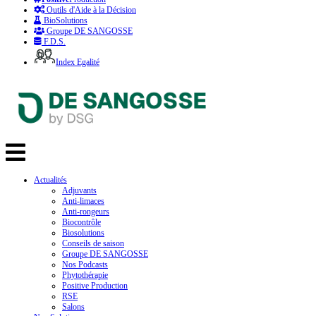
Outils d'Aide à la Décision
BioSolutions
Groupe DE SANGOSSE
F.D.S.
Index Egalité
Actualités
Adjuvants
Anti-limaces
Anti-rongeurs
Biocontrôle
Biosolutions
Conseils de saison
Groupe DE SANGOSSE
Nos Podcasts
Phytothérapie
Positive Production
RSE
Salons