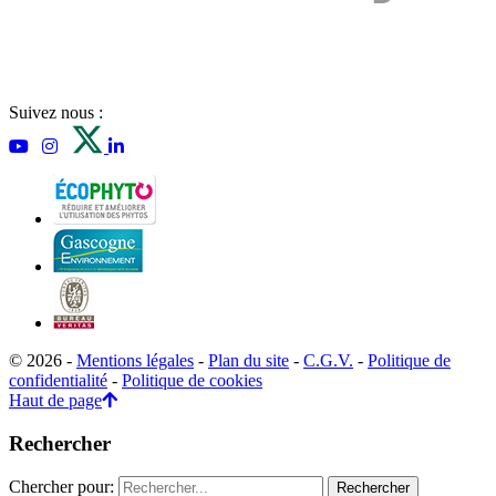
Suivez nous :
© 2026 -
Mentions légales
-
Plan du site
-
C.G.V.
-
Politique de
confidentialité
-
Politique de cookies
Haut de page
Rechercher
Chercher pour: