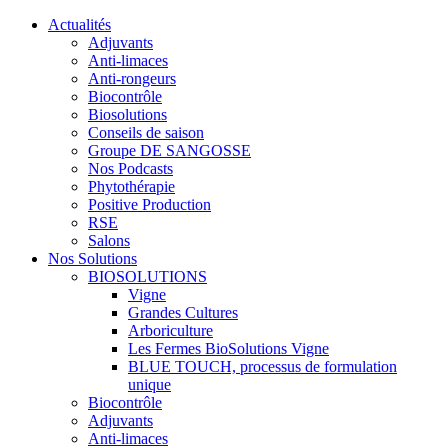
Actualités
Adjuvants
Anti-limaces
Anti-rongeurs
Biocontrôle
Biosolutions
Conseils de saison
Groupe DE SANGOSSE
Nos Podcasts
Phytothérapie
Positive Production
RSE
Salons
Nos Solutions
BIOSOLUTIONS
Vigne
Grandes Cultures
Arboriculture
Les Fermes BioSolutions Vigne
BLUE TOUCH, processus de formulation
unique
Biocontrôle
Adjuvants
Anti-limaces