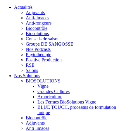
Actualités
Adjuvants
Anti-limaces
Anti-rongeurs
Biocontrôle
Biosolutions
Conseils de saison
Groupe DE SANGOSSE
Nos Podcasts
Phytothérapie
Positive Production
RSE
Salons
Nos Solutions
BIOSOLUTIONS
Vigne
Grandes Cultures
Arboriculture
Les Fermes BioSolutions Vigne
BLUE TOUCH, processus de formulation
unique
Biocontrôle
Adjuvants
Anti-limaces