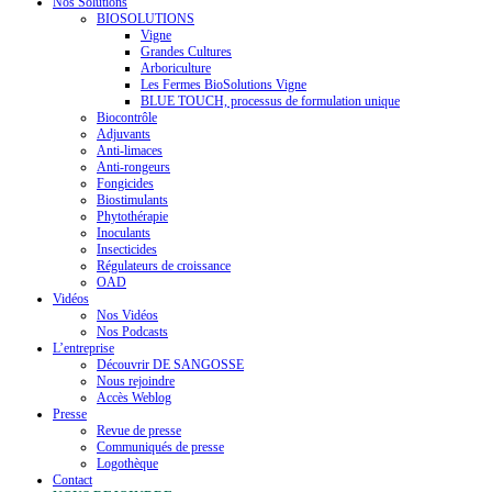
Nos Solutions
BIOSOLUTIONS
Vigne
Grandes Cultures
Arboriculture
Les Fermes BioSolutions Vigne
BLUE TOUCH, processus de formulation unique
Biocontrôle
Adjuvants
Anti-limaces
Anti-rongeurs
Fongicides
Biostimulants
Phytothérapie
Inoculants
Insecticides
Régulateurs de croissance
OAD
Vidéos
Nos Vidéos
Nos Podcasts
L’entreprise
Découvrir DE SANGOSSE
Nous rejoindre
Accès Weblog
Presse
Revue de presse
Communiqués de presse
Logothèque
Contact