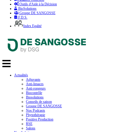
Outils d'Aide à la Décision
BioSolutions
Groupe DE SANGOSSE
F.D.S.
Index Egalité
Actualités
Adjuvants
Anti-limaces
Anti-rongeurs
Biocontrôle
Biosolutions
Conseils de saison
Groupe DE SANGOSSE
Nos Podcasts
Phytothérapie
Positive Production
RSE
Salons