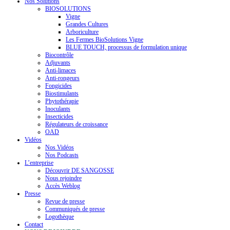
Nos Solutions
BIOSOLUTIONS
Vigne
Grandes Cultures
Arboriculture
Les Fermes BioSolutions Vigne
BLUE TOUCH, processus de formulation unique
Biocontrôle
Adjuvants
Anti-limaces
Anti-rongeurs
Fongicides
Biostimulants
Phytothérapie
Inoculants
Insecticides
Régulateurs de croissance
OAD
Vidéos
Nos Vidéos
Nos Podcasts
L’entreprise
Découvrir DE SANGOSSE
Nous rejoindre
Accès Weblog
Presse
Revue de presse
Communiqués de presse
Logothèque
Contact