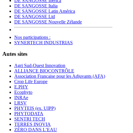
DE SANGOSSE Ibérica
DE SANGOSSE Italia
DE SANGOSSE Latin América
DE SANGOSSE Ltd
DE SANGOSSE Nouvelle Zélande
Nos participations :
SYNERTECH INDUSTRIAS
Autes sites
Agri Sud-Ouest Innovation
ALLIANCE BIOCONTRÔLE
Association Française pour les Adjuvants (AFA)
Crop Life Europe
E.PHY
Ecophyto
INRAe
LRSV
PHYTEIS (ex. UIPP)
PHYTODATA
SENTRI TECH
TERRES INOVIA
ZÉRO DANS L’EAU