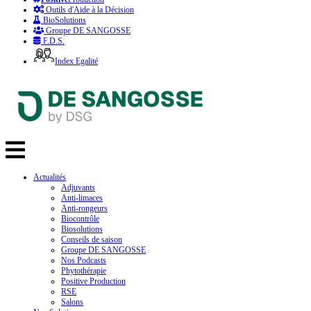
Outils d'Aide à la Décision
BioSolutions
Groupe DE SANGOSSE
F.D.S.
Index Egalité
Actualités
Adjuvants
Anti-limaces
Anti-rongeurs
Biocontrôle
Biosolutions
Conseils de saison
Groupe DE SANGOSSE
Nos Podcasts
Phytothérapie
Positive Production
RSE
Salons