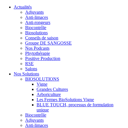
Actualités
Adjuvants
Anti-limaces
Anti-rongeurs
Biocontrôle
Biosolutions
Conseils de saison
Groupe DE SANGOSSE
Nos Podcasts
Phytothérapie
Positive Production
RSE
Salons
Nos Solutions
BIOSOLUTIONS
Vigne
Grandes Cultures
Arboriculture
Les Fermes BioSolutions Vigne
BLUE TOUCH, processus de formulation
unique
Biocontrôle
Adjuvants
Anti-limaces