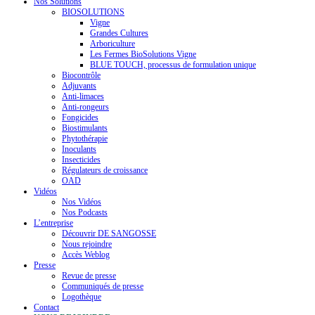
Nos Solutions
BIOSOLUTIONS
Vigne
Grandes Cultures
Arboriculture
Les Fermes BioSolutions Vigne
BLUE TOUCH, processus de formulation unique
Biocontrôle
Adjuvants
Anti-limaces
Anti-rongeurs
Fongicides
Biostimulants
Phytothérapie
Inoculants
Insecticides
Régulateurs de croissance
OAD
Vidéos
Nos Vidéos
Nos Podcasts
L’entreprise
Découvrir DE SANGOSSE
Nous rejoindre
Accès Weblog
Presse
Revue de presse
Communiqués de presse
Logothèque
Contact