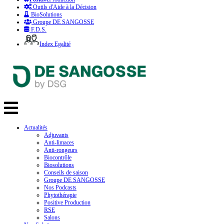
Outils d'Aide à la Décision
BioSolutions
Groupe DE SANGOSSE
F.D.S.
Index Egalité
Actualités
Adjuvants
Anti-limaces
Anti-rongeurs
Biocontrôle
Biosolutions
Conseils de saison
Groupe DE SANGOSSE
Nos Podcasts
Phytothérapie
Positive Production
RSE
Salons