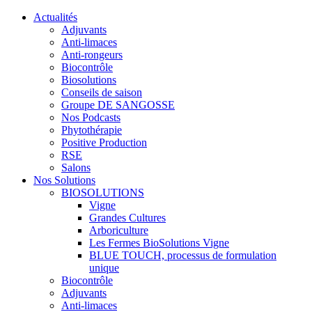
Actualités
Adjuvants
Anti-limaces
Anti-rongeurs
Biocontrôle
Biosolutions
Conseils de saison
Groupe DE SANGOSSE
Nos Podcasts
Phytothérapie
Positive Production
RSE
Salons
Nos Solutions
BIOSOLUTIONS
Vigne
Grandes Cultures
Arboriculture
Les Fermes BioSolutions Vigne
BLUE TOUCH, processus de formulation
unique
Biocontrôle
Adjuvants
Anti-limaces