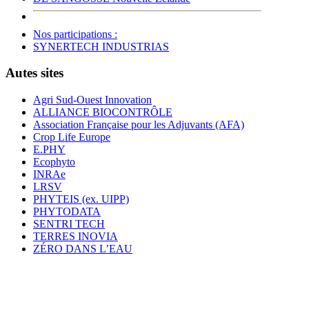
Nos participations :
SYNERTECH INDUSTRIAS
Autes sites
Agri Sud-Ouest Innovation
ALLIANCE BIOCONTRÔLE
Association Française pour les Adjuvants (AFA)
Crop Life Europe
E.PHY
Ecophyto
INRAe
LRSV
PHYTEIS (ex. UIPP)
PHYTODATA
SENTRI TECH
TERRES INOVIA
ZÉRO DANS L’EAU