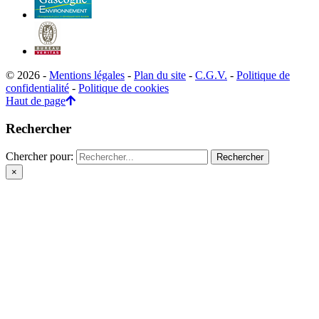
© 2026 -
Mentions légales
-
Plan du site
-
C.G.V.
-
Politique de
confidentialité
-
Politique de cookies
Haut de page
Rechercher
Chercher pour:
×