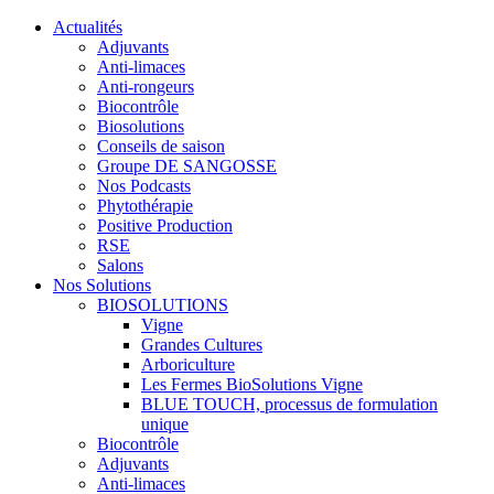
Actualités
Adjuvants
Anti-limaces
Anti-rongeurs
Biocontrôle
Biosolutions
Conseils de saison
Groupe DE SANGOSSE
Nos Podcasts
Phytothérapie
Positive Production
RSE
Salons
Nos Solutions
BIOSOLUTIONS
Vigne
Grandes Cultures
Arboriculture
Les Fermes BioSolutions Vigne
BLUE TOUCH, processus de formulation
unique
Biocontrôle
Adjuvants
Anti-limaces