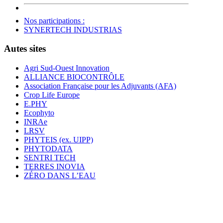
Nos participations :
SYNERTECH INDUSTRIAS
Autes sites
Agri Sud-Ouest Innovation
ALLIANCE BIOCONTRÔLE
Association Française pour les Adjuvants (AFA)
Crop Life Europe
E.PHY
Ecophyto
INRAe
LRSV
PHYTEIS (ex. UIPP)
PHYTODATA
SENTRI TECH
TERRES INOVIA
ZÉRO DANS L’EAU