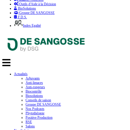
Outils d'Aide à la Décision
BioSolutions
Groupe DE SANGOSSE
F.D.S.
Index Egalité
Actualités
Adjuvants
Anti-limaces
Anti-rongeurs
Biocontrôle
Biosolutions
Conseils de saison
Groupe DE SANGOSSE
Nos Podcasts
Phytothérapie
Positive Production
RSE
Salons