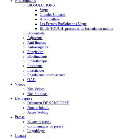
Nos Solutions
BIOSOLUTIONS
Vigne
Grandes Cultures
Arboriculture
Les Fermes BioSolutions Vigne
BLUE TOUCH, processus de formulation unique
Biocontrôle
Adjuvants
Anti-limaces
Anti-rongeurs
Fongicides
Biostimulants
Phytothérapie
Inoculants
Insecticides
Régulateurs de croissance
OAD
Vidéos
Nos Vidéos
Nos Podcasts
L’entreprise
Découvrir DE SANGOSSE
Nous rejoindre
Accès Weblog
Presse
Revue de presse
Communiqués de presse
Logothèque
Contact