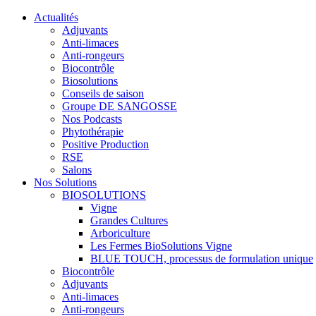
Actualités
Adjuvants
Anti-limaces
Anti-rongeurs
Biocontrôle
Biosolutions
Conseils de saison
Groupe DE SANGOSSE
Nos Podcasts
Phytothérapie
Positive Production
RSE
Salons
Nos Solutions
BIOSOLUTIONS
Vigne
Grandes Cultures
Arboriculture
Les Fermes BioSolutions Vigne
BLUE TOUCH, processus de formulation unique
Biocontrôle
Adjuvants
Anti-limaces
Anti-rongeurs