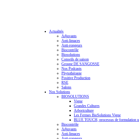
Actualités
Adjuvants
Anti-limaces
Anti-rongeurs
Biocontrôle
Biosolutions
Conseils de saison
Groupe DE SANGOSSE
Nos Podcasts
Phytothérapie
Positive Production
RSE
Salons
Nos Solutions
BIOSOLUTIONS
Vigne
Grandes Cultures
Arboriculture
Les Fermes BioSolutions Vigne
BLUE TOUCH, processus de formulation u
Biocontrôle
Adjuvants
Anti-limaces
Anti-rongeurs