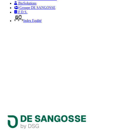
BioSolutions
Groupe DE SANGOSSE
F.D.S.
Index Egalité