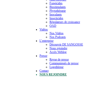
Fongicides
Biostimulants
Phytothérapie
Inoculants
Insecticides
Régulateurs de croissance
OAD
Vidéos
Nos Vidéos
Nos Podcasts
L’entreprise
Découvrir DE SANGOSSE
Nous rejoindre
Accès Weblog
Presse
Revue de presse
Communiqués de presse
Logothèque
Contact
NOUS REJOINDRE