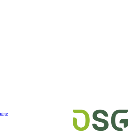
nique