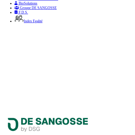
BioSolutions
Groupe DE SANGOSSE
F.D.S.
Index Egalité