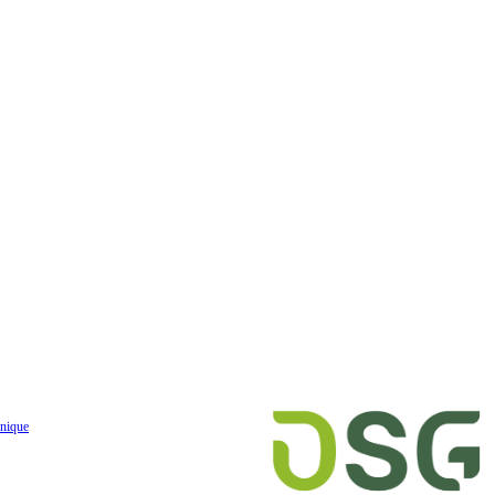
nique