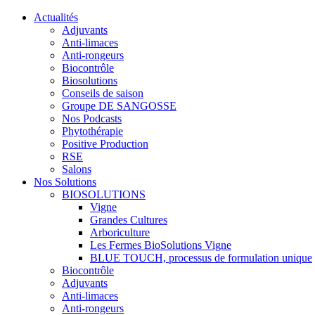
Actualités
Adjuvants
Anti-limaces
Anti-rongeurs
Biocontrôle
Biosolutions
Conseils de saison
Groupe DE SANGOSSE
Nos Podcasts
Phytothérapie
Positive Production
RSE
Salons
Nos Solutions
BIOSOLUTIONS
Vigne
Grandes Cultures
Arboriculture
Les Fermes BioSolutions Vigne
BLUE TOUCH, processus de formulation unique
Biocontrôle
Adjuvants
Anti-limaces
Anti-rongeurs