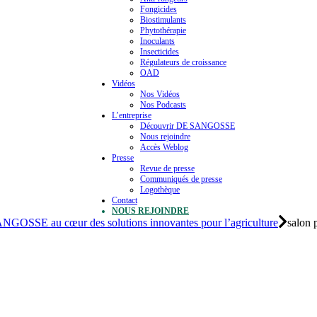
Fongicides
Biostimulants
Phytothérapie
Inoculants
Insecticides
Régulateurs de croissance
OAD
Vidéos
Nos Vidéos
Nos Podcasts
L’entreprise
Découvrir DE SANGOSSE
Nous rejoindre
Accès Weblog
Presse
Revue de presse
Communiqués de presse
Logothèque
Contact
NOUS REJOINDRE
SE au cœur des solutions innovantes pour l’agriculture
salon 