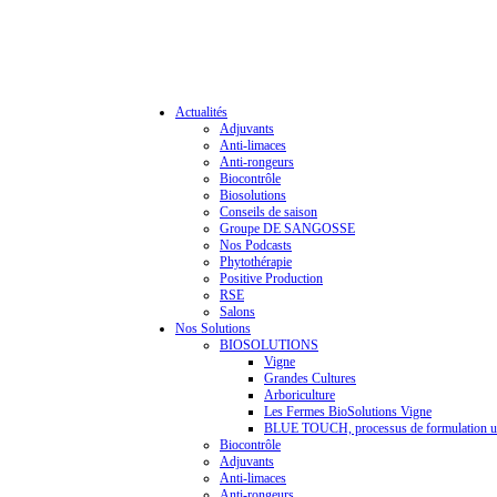
Actualités
Adjuvants
Anti-limaces
Anti-rongeurs
Biocontrôle
Biosolutions
Conseils de saison
Groupe DE SANGOSSE
Nos Podcasts
Phytothérapie
Positive Production
RSE
Salons
Nos Solutions
BIOSOLUTIONS
Vigne
Grandes Cultures
Arboriculture
Les Fermes BioSolutions Vigne
BLUE TOUCH, processus de formulation u
Biocontrôle
Adjuvants
Anti-limaces
Anti-rongeurs