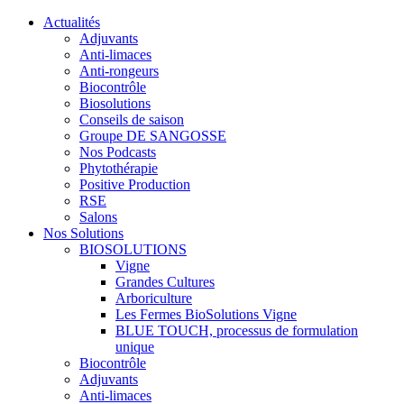
Actualités
Adjuvants
Anti-limaces
Anti-rongeurs
Biocontrôle
Biosolutions
Conseils de saison
Groupe DE SANGOSSE
Nos Podcasts
Phytothérapie
Positive Production
RSE
Salons
Nos Solutions
BIOSOLUTIONS
Vigne
Grandes Cultures
Arboriculture
Les Fermes BioSolutions Vigne
BLUE TOUCH, processus de formulation
unique
Biocontrôle
Adjuvants
Anti-limaces