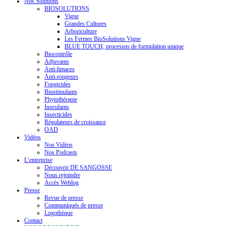
Nos Solutions
BIOSOLUTIONS
Vigne
Grandes Cultures
Arboriculture
Les Fermes BioSolutions Vigne
BLUE TOUCH, processus de formulation unique
Biocontrôle
Adjuvants
Anti-limaces
Anti-rongeurs
Fongicides
Biostimulants
Phytothérapie
Inoculants
Insecticides
Régulateurs de croissance
OAD
Vidéos
Nos Vidéos
Nos Podcasts
L’entreprise
Découvrir DE SANGOSSE
Nous rejoindre
Accès Weblog
Presse
Revue de presse
Communiqués de presse
Logothèque
Contact