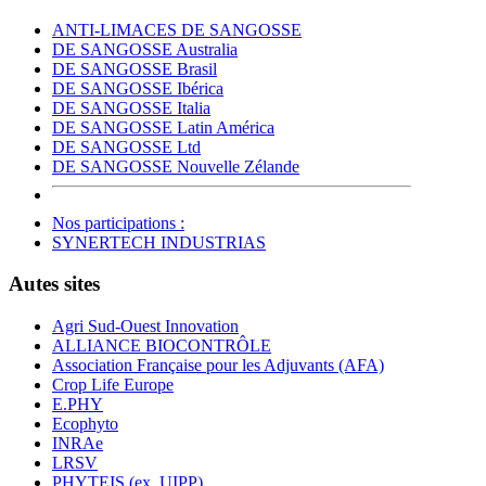
ANTI-LIMACES DE SANGOSSE
DE SANGOSSE Australia
DE SANGOSSE Brasil
DE SANGOSSE Ibérica
DE SANGOSSE Italia
DE SANGOSSE Latin América
DE SANGOSSE Ltd
DE SANGOSSE Nouvelle Zélande
Nos participations :
SYNERTECH INDUSTRIAS
Autes sites
Agri Sud-Ouest Innovation
ALLIANCE BIOCONTRÔLE
Association Française pour les Adjuvants (AFA)
Crop Life Europe
E.PHY
Ecophyto
INRAe
LRSV
PHYTEIS (ex. UIPP)