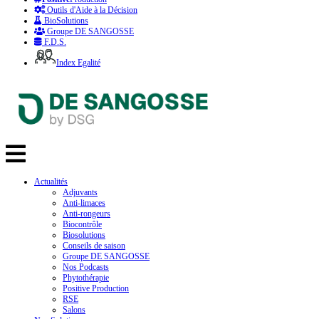
Outils d'Aide à la Décision
BioSolutions
Groupe DE SANGOSSE
F.D.S.
Index Egalité
Actualités
Adjuvants
Anti-limaces
Anti-rongeurs
Biocontrôle
Biosolutions
Conseils de saison
Groupe DE SANGOSSE
Nos Podcasts
Phytothérapie
Positive Production
RSE
Salons