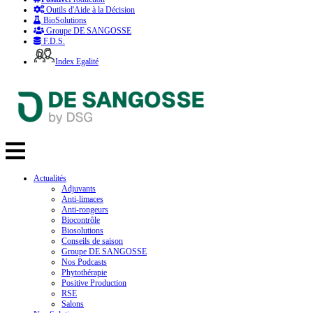
Outils d'Aide à la Décision
BioSolutions
Groupe DE SANGOSSE
F.D.S.
Index Egalité
Actualités
Adjuvants
Anti-limaces
Anti-rongeurs
Biocontrôle
Biosolutions
Conseils de saison
Groupe DE SANGOSSE
Nos Podcasts
Phytothérapie
Positive Production
RSE
Salons