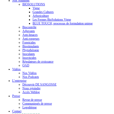
Nos Solutions
BIOSOLUTIONS
Vigne
Grandes Cultures
Arboriculture
Les Fermes BioSolutions Vigne
BLUE TOUCH, processus de formulation unique
Biocontrôle
Adjuvants
Anti-limaces
Anti-rongeurs
Fongicides
Biostimulants
Phytothérapie
Inoculants
Insecticides
Régulateurs de croissance
OAD
Vidéos
Nos Vidéos
Nos Podcasts
L’entreprise
Découvrir DE SANGOSSE
Nous rejoindre
Accès Weblog
Presse
Revue de presse
Communiqués de presse
Logothèque
Contact