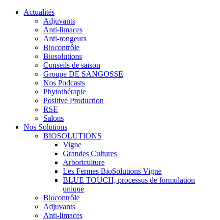
Actualités
Adjuvants
Anti-limaces
Anti-rongeurs
Biocontrôle
Biosolutions
Conseils de saison
Groupe DE SANGOSSE
Nos Podcasts
Phytothérapie
Positive Production
RSE
Salons
Nos Solutions
BIOSOLUTIONS
Vigne
Grandes Cultures
Arboriculture
Les Fermes BioSolutions Vigne
BLUE TOUCH, processus de formulation
unique
Biocontrôle
Adjuvants
Anti-limaces