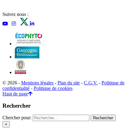
Suivez nous :
© 2026 -
Mentions légales
-
Plan du site
-
C.G.V.
-
Politique de
confidentialité
-
Politique de cookies
Haut de page
Rechercher
Chercher pour:
×