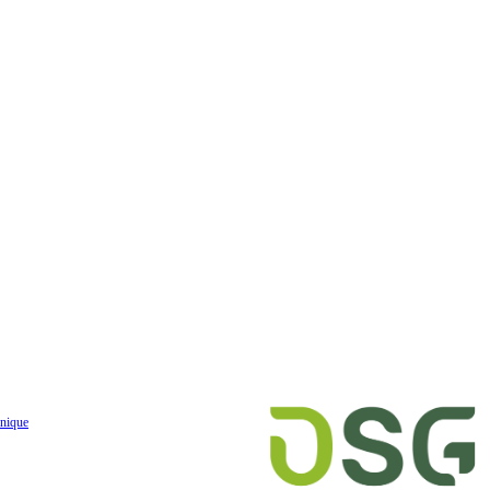
nique