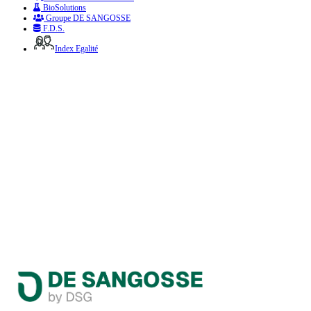
BioSolutions
Groupe DE SANGOSSE
F.D.S.
Index Egalité