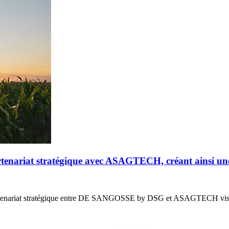
riat stratégique avec ASAGTECH, créant ainsi un
enariat stratégique entre DE SANGOSSE by DSG et ASAGTECH vis