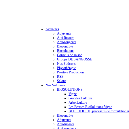
Actualités
Adjuvants
Anti-limaces
Anti-rongeurs
Biocontrôle
Biosolutions
Conseils de saison
Groupe DE SANGOSSE
Nos Podcasts
Phytothérapie
Positive Production
RSE
Salons
Nos Solutions
BIOSOLUTIONS
Vigne
Grandes Cultures
Arboriculture
Les Fermes BioSolutions Vigne
BLUE TOUCH, processus de formulation u
Biocontrôle
Adjuvants
Anti-limaces
Anti-rongeurs