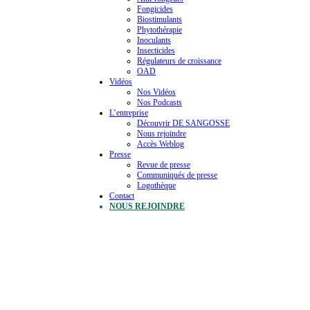
Fongicides
Biostimulants
Phytothérapie
Inoculants
Insecticides
Régulateurs de croissance
OAD
Vidéos
Nos Vidéos
Nos Podcasts
L’entreprise
Découvrir DE SANGOSSE
Nous rejoindre
Accès Weblog
Presse
Revue de presse
Communiqués de presse
Logothèque
Contact
NOUS REJOINDRE