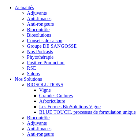
Actualités
Adjuvants
Anti-limaces
Anti-rongeurs
Biocontrôle
Biosolutions
Conseils de saison
Groupe DE SANGOSSE
Nos Podcasts
Phytothérapie
Positive Production
RSE
Salons
Nos Solutions
BIOSOLUTIONS
Vigne
Grandes Cultures
Arboriculture
Les Fermes BioSolutions Vigne
BLUE TOUCH, processus de formulation unique
Biocontrôle
Adjuvants
Anti-limaces
Anti-rongeurs