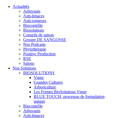
Actualités
Adjuvants
Anti-limaces
Anti-rongeurs
Biocontrôle
Biosolutions
Conseils de saison
Groupe DE SANGOSSE
Nos Podcasts
Phytothérapie
Positive Production
RSE
Salons
Nos Solutions
BIOSOLUTIONS
Vigne
Grandes Cultures
Arboriculture
Les Fermes BioSolutions Vigne
BLUE TOUCH, processus de formulation
unique
Biocontrôle
Adjuvants
Anti-limaces