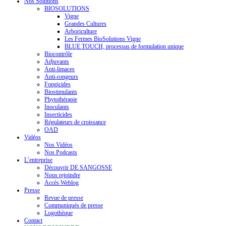
Nos Solutions
BIOSOLUTIONS
Vigne
Grandes Cultures
Arboriculture
Les Fermes BioSolutions Vigne
BLUE TOUCH, processus de formulation unique
Biocontrôle
Adjuvants
Anti-limaces
Anti-rongeurs
Fongicides
Biostimulants
Phytothérapie
Inoculants
Insecticides
Régulateurs de croissance
OAD
Vidéos
Nos Vidéos
Nos Podcasts
L’entreprise
Découvrir DE SANGOSSE
Nous rejoindre
Accès Weblog
Presse
Revue de presse
Communiqués de presse
Logothèque
Contact