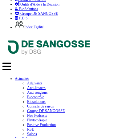
Outils d'Aide à la Décision
BioSolutions
Groupe DE SANGOSSE
F.D.S.
Index Egalité
Actualités
Adjuvants
Anti-limaces
Anti-rongeurs
Biocontrôle
Biosolutions
Conseils de saison
Groupe DE SANGOSSE
Nos Podcasts
Phytothérapie
Positive Production
RSE
Salons