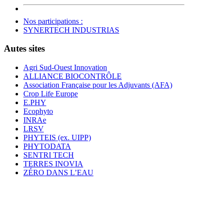
Nos participations :
SYNERTECH INDUSTRIAS
Autes sites
Agri Sud-Ouest Innovation
ALLIANCE BIOCONTRÔLE
Association Française pour les Adjuvants (AFA)
Crop Life Europe
E.PHY
Ecophyto
INRAe
LRSV
PHYTEIS (ex. UIPP)
PHYTODATA
SENTRI TECH
TERRES INOVIA
ZÉRO DANS L’EAU