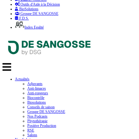
Outils d'Aide à la Décision
BioSolutions
Groupe DE SANGOSSE
F.D.S.
Index Egalité
Actualités
Adjuvants
Anti-limaces
Anti-rongeurs
Biocontrôle
Biosolutions
Conseils de saison
Groupe DE SANGOSSE
Nos Podcasts
Phytothérapie
Positive Production
RSE
Salons