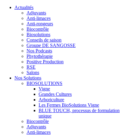
Actualités
Adjuvants
Anti-limaces
Anti-rongeurs
Biocontrôle
Biosolutions
Conseils de saison
Groupe DE SANGOSSE
Nos Podcasts
Phytothérapie
Positive Production
RSE
Salons
Nos Solutions
BIOSOLUTIONS
Vigne
Grandes Cultures
Arboriculture
Les Fermes BioSolutions Vigne
BLUE TOUCH, processus de formulation
unique
Biocontrôle
Adjuvants
Anti-limaces