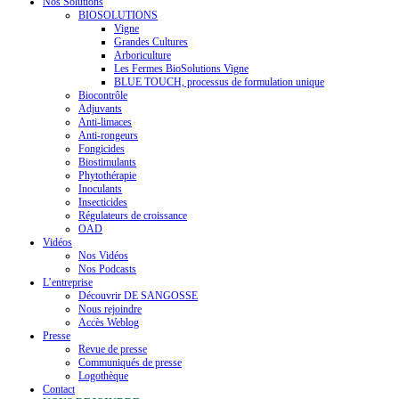
Nos Solutions
BIOSOLUTIONS
Vigne
Grandes Cultures
Arboriculture
Les Fermes BioSolutions Vigne
BLUE TOUCH, processus de formulation unique
Biocontrôle
Adjuvants
Anti-limaces
Anti-rongeurs
Fongicides
Biostimulants
Phytothérapie
Inoculants
Insecticides
Régulateurs de croissance
OAD
Vidéos
Nos Vidéos
Nos Podcasts
L’entreprise
Découvrir DE SANGOSSE
Nous rejoindre
Accès Weblog
Presse
Revue de presse
Communiqués de presse
Logothèque
Contact