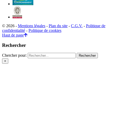
© 2026 -
Mentions légales
-
Plan du site
-
C.G.V.
-
Politique de
confidentialité
-
Politique de cookies
Haut de page
Rechercher
Chercher pour:
×