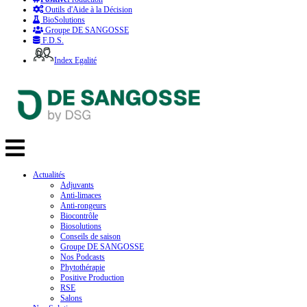
Outils d'Aide à la Décision
BioSolutions
Groupe DE SANGOSSE
F.D.S.
Index Egalité
Actualités
Adjuvants
Anti-limaces
Anti-rongeurs
Biocontrôle
Biosolutions
Conseils de saison
Groupe DE SANGOSSE
Nos Podcasts
Phytothérapie
Positive Production
RSE
Salons