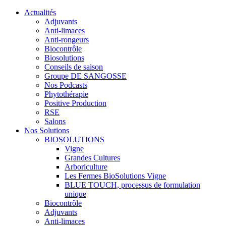
Actualités
Adjuvants
Anti-limaces
Anti-rongeurs
Biocontrôle
Biosolutions
Conseils de saison
Groupe DE SANGOSSE
Nos Podcasts
Phytothérapie
Positive Production
RSE
Salons
Nos Solutions
BIOSOLUTIONS
Vigne
Grandes Cultures
Arboriculture
Les Fermes BioSolutions Vigne
BLUE TOUCH, processus de formulation
unique
Biocontrôle
Adjuvants
Anti-limaces