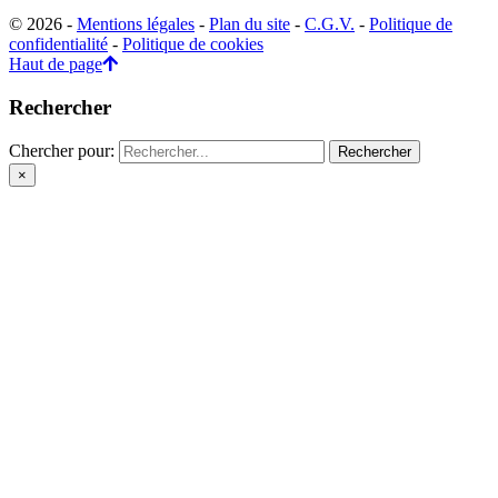
© 2026 -
Mentions légales
-
Plan du site
-
C.G.V.
-
Politique de
confidentialité
-
Politique de cookies
Haut de page
Rechercher
Chercher pour:
×