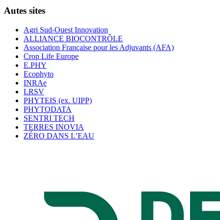
Autes sites
Agri Sud-Ouest Innovation
ALLIANCE BIOCONTRÔLE
Association Française pour les Adjuvants (AFA)
Crop Life Europe
E.PHY
Ecophyto
INRAe
LRSV
PHYTEIS (ex. UIPP)
PHYTODATA
SENTRI TECH
TERRES INOVIA
ZÉRO DANS L’EAU