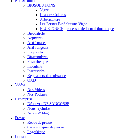
Nos Solutions
BIOSOLUTIONS
Vigne
Grandes Cultures
Arboriculture
Les Fermes BioSolutions Vigne
BLUE TOUCH, processus de formulation unique
Biocontrôle
Adjuvants
Anti-limaces
Anti-rongeurs
Fongicides
Biostimulants
Phytothérapie
Inoculants
Insecticides
Régulateurs de croissance
OAD
Vidéos
Nos Vidéos
Nos Podcasts
L’entreprise
Découvrir DE SANGOSSE
Nous rejoindre
Accès Weblog
Presse
Revue de presse
Communiqués de presse
Logothèque
Contact