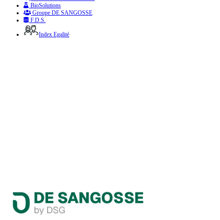
BioSolutions
Groupe DE SANGOSSE
F.D.S.
Index Egalité