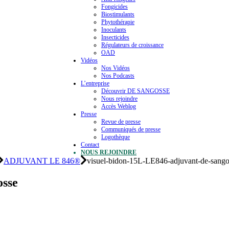
Fongicides
Biostimulants
Phytothérapie
Inoculants
Insecticides
Régulateurs de croissance
OAD
Vidéos
Nos Vidéos
Nos Podcasts
L’entreprise
Découvrir DE SANGOSSE
Nous rejoindre
Accès Weblog
Presse
Revue de presse
Communiqués de presse
Logothèque
Contact
NOUS REJOINDRE
ADJUVANT LE 846®
visuel-bidon-15L-LE846-adjuvant-de-sango
osse