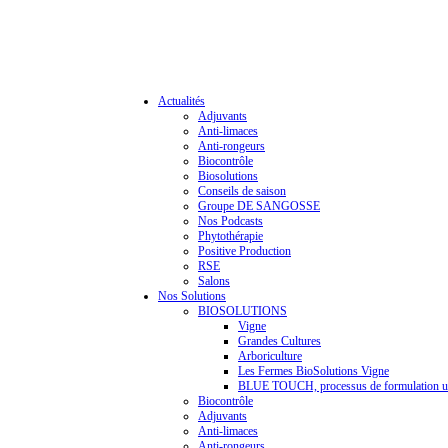
Actualités
Adjuvants
Anti-limaces
Anti-rongeurs
Biocontrôle
Biosolutions
Conseils de saison
Groupe DE SANGOSSE
Nos Podcasts
Phytothérapie
Positive Production
RSE
Salons
Nos Solutions
BIOSOLUTIONS
Vigne
Grandes Cultures
Arboriculture
Les Fermes BioSolutions Vigne
BLUE TOUCH, processus de formulation u
Biocontrôle
Adjuvants
Anti-limaces
Anti-rongeurs