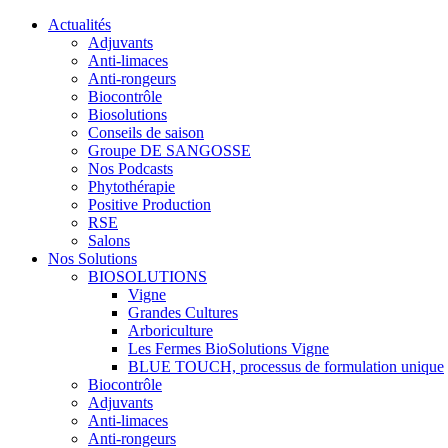
Actualités
Adjuvants
Anti-limaces
Anti-rongeurs
Biocontrôle
Biosolutions
Conseils de saison
Groupe DE SANGOSSE
Nos Podcasts
Phytothérapie
Positive Production
RSE
Salons
Nos Solutions
BIOSOLUTIONS
Vigne
Grandes Cultures
Arboriculture
Les Fermes BioSolutions Vigne
BLUE TOUCH, processus de formulation unique
Biocontrôle
Adjuvants
Anti-limaces
Anti-rongeurs