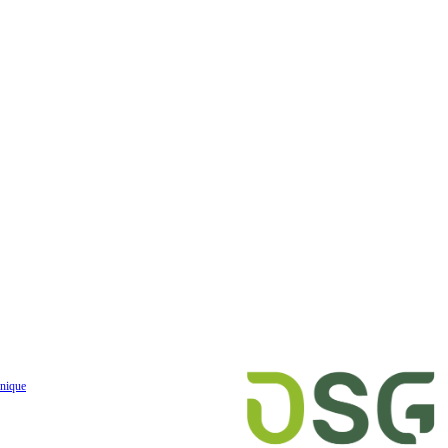
nique