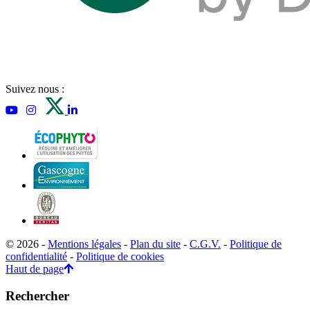
Suivez nous :
© 2026 -
Mentions légales
-
Plan du site
-
C.G.V.
-
Politique de
confidentialité
-
Politique de cookies
Haut de page
Rechercher