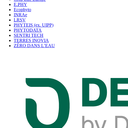
E.PHY
Ecophyto
INRAe
LRSV
PHYTEIS (ex. UIPP)
PHYTODATA
SENTRI TECH
TERRES INOVIA
ZÉRO DANS L’EAU