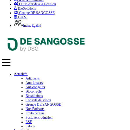
Outils d'Aide à la Décision
BioSolutions
Groupe DE SANGOSSE
F.D.S.
Index Egalité
Actualités
Adjuvants
Anti-limaces
Anti-rongeurs
Biocontrôle
Biosolutions
Conseils de saison
Groupe DE SANGOSSE
Nos Podcasts
Phytothérapie
Positive Production
RSE
Salons