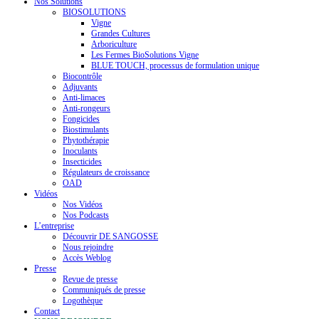
Nos Solutions
BIOSOLUTIONS
Vigne
Grandes Cultures
Arboriculture
Les Fermes BioSolutions Vigne
BLUE TOUCH, processus de formulation unique
Biocontrôle
Adjuvants
Anti-limaces
Anti-rongeurs
Fongicides
Biostimulants
Phytothérapie
Inoculants
Insecticides
Régulateurs de croissance
OAD
Vidéos
Nos Vidéos
Nos Podcasts
L’entreprise
Découvrir DE SANGOSSE
Nous rejoindre
Accès Weblog
Presse
Revue de presse
Communiqués de presse
Logothèque
Contact