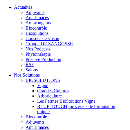
Actualités
Adjuvants
Anti-limaces
Anti-rongeurs
Biocontrôle
Biosolutions
Conseils de saison
Groupe DE SANGOSSE
Nos Podcasts
Phytothérapie
Positive Production
RSE
Salons
Nos Solutions
BIOSOLUTIONS
Vigne
Grandes Cultures
Arboriculture
Les Fermes BioSolutions Vigne
BLUE TOUCH, processus de formulation
unique
Biocontrôle
Adjuvants
Anti-limaces