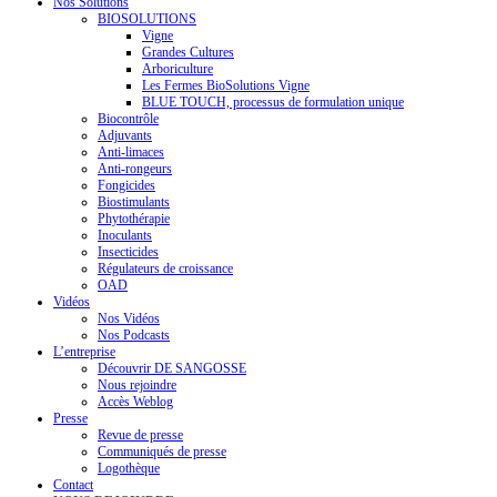
Nos Solutions
BIOSOLUTIONS
Vigne
Grandes Cultures
Arboriculture
Les Fermes BioSolutions Vigne
BLUE TOUCH, processus de formulation unique
Biocontrôle
Adjuvants
Anti-limaces
Anti-rongeurs
Fongicides
Biostimulants
Phytothérapie
Inoculants
Insecticides
Régulateurs de croissance
OAD
Vidéos
Nos Vidéos
Nos Podcasts
L’entreprise
Découvrir DE SANGOSSE
Nous rejoindre
Accès Weblog
Presse
Revue de presse
Communiqués de presse
Logothèque
Contact