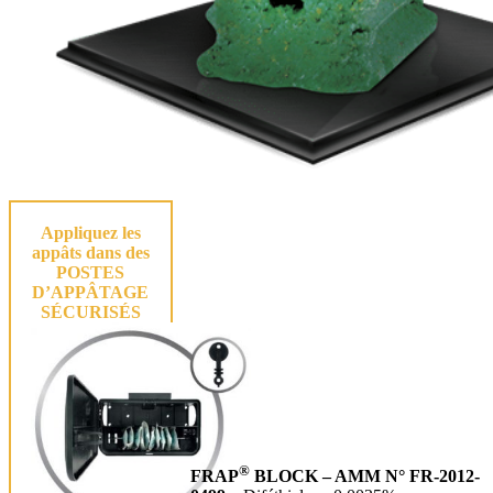
Appliquez les
appâts dans des
POSTES
D’APPÂTAGE
SÉCURISÉS
®
FRAP
BLOCK –
AMM N° FR-2012-