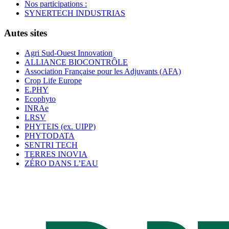
Nos participations :
SYNERTECH INDUSTRIAS
Autes sites
Agri Sud-Ouest Innovation
ALLIANCE BIOCONTRÔLE
Association Française pour les Adjuvants (AFA)
Crop Life Europe
E.PHY
Ecophyto
INRAe
LRSV
PHYTEIS (ex. UIPP)
PHYTODATA
SENTRI TECH
TERRES INOVIA
ZÉRO DANS L’EAU