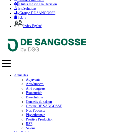
Outils d'Aide à la Décision
BioSolutions
Groupe DE SANGOSSE
F.D.S.
Index Egalité
Actualités
Adjuvants
Anti-limaces
Anti-rongeurs
Biocontrôle
Biosolutions
Conseils de saison
Groupe DE SANGOSSE
Nos Podcasts
Phytothérapie
Positive Production
RSE
Salons