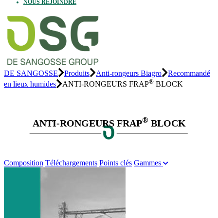
NOUS REJOINDRE
DE SANGOSSE
Produits
Anti-rongeurs Biagro
Recommandé
®
en lieux humides
ANTI-RONGEURS FRAP
BLOCK
®
ANTI-RONGEURS FRAP
BLOCK
Composition
Téléchargements
Points clés
Gammes