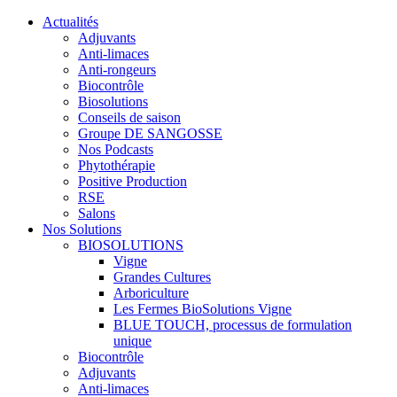
Actualités
Adjuvants
Anti-limaces
Anti-rongeurs
Biocontrôle
Biosolutions
Conseils de saison
Groupe DE SANGOSSE
Nos Podcasts
Phytothérapie
Positive Production
RSE
Salons
Nos Solutions
BIOSOLUTIONS
Vigne
Grandes Cultures
Arboriculture
Les Fermes BioSolutions Vigne
BLUE TOUCH, processus de formulation
unique
Biocontrôle
Adjuvants
Anti-limaces