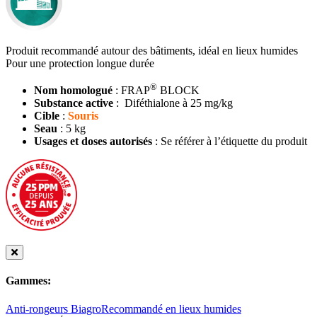
Produit recommandé autour des bâtiments, idéal en lieux humides
Pour une protection longue durée
®
Nom homologué
: FRAP
BLOCK
Substance active
: Diféthialone à 25 mg/kg
Cible
:
Souris
Seau
: 5 kg
Usages et doses autorisés
: Se référer à l’étiquette du produit
Gammes:
Anti-rongeurs Biagro
Recommandé en lieux humides