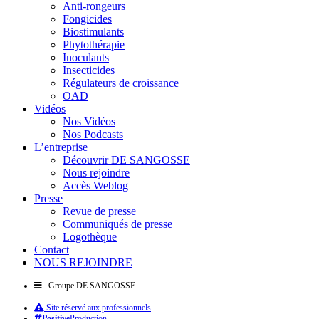
Anti-rongeurs
Fongicides
Biostimulants
Phytothérapie
Inoculants
Insecticides
Régulateurs de croissance
OAD
Vidéos
Nos Vidéos
Nos Podcasts
L’entreprise
Découvrir DE SANGOSSE
Nous rejoindre
Accès Weblog
Presse
Revue de presse
Communiqués de presse
Logothèque
Contact
NOUS REJOINDRE
Groupe DE SANGOSSE
Site réservé aux professionnels
Positive
Production