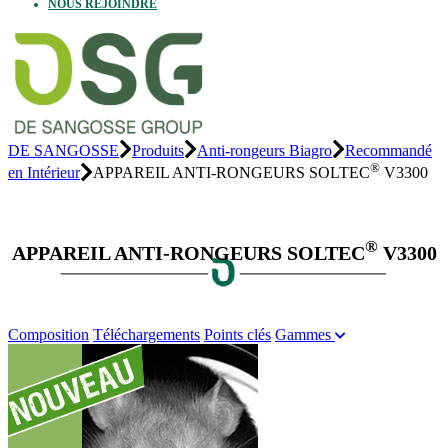
NOUS REJOINDRE
DE SANGOSSE
Produits
Anti-rongeurs Biagro
Recommandé
®
en Intérieur
APPAREIL ANTI-RONGEURS SOLTEC
V3300
®
APPAREIL ANTI-RONGEURS SOLTEC
V3300
Composition
Téléchargements
Points clés
Gammes