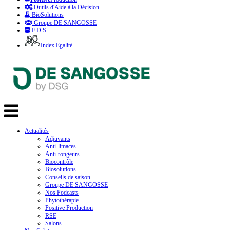
Outils d'Aide à la Décision
BioSolutions
Groupe DE SANGOSSE
F.D.S.
Index Egalité
Actualités
Adjuvants
Anti-limaces
Anti-rongeurs
Biocontrôle
Biosolutions
Conseils de saison
Groupe DE SANGOSSE
Nos Podcasts
Phytothérapie
Positive Production
RSE
Salons