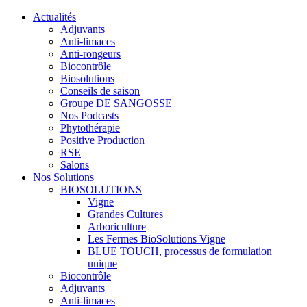
Actualités
Adjuvants
Anti-limaces
Anti-rongeurs
Biocontrôle
Biosolutions
Conseils de saison
Groupe DE SANGOSSE
Nos Podcasts
Phytothérapie
Positive Production
RSE
Salons
Nos Solutions
BIOSOLUTIONS
Vigne
Grandes Cultures
Arboriculture
Les Fermes BioSolutions Vigne
BLUE TOUCH, processus de formulation
unique
Biocontrôle
Adjuvants
Anti-limaces