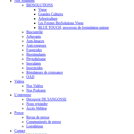
Nos Solutions
BIOSOLUTIONS
Vigne
Grandes Cultures
Arboriculture
Les Fermes BioSolutions Vigne
BLUE TOUCH, processus de formulation unique
Biocontrôle
Adjuvants
Anti-limaces
Anti-rongeurs
Fongicides
Biostimulants
Phytothérapie
Inoculants
Insecticides
Régulateurs de croissance
OAD
Vidéos
Nos Vidéos
Nos Podcasts
L’entreprise
Découvrir DE SANGOSSE
Nous rejoindre
Accès Weblog
Presse
Revue de presse
Communiqués de presse
Logothèque
Contact