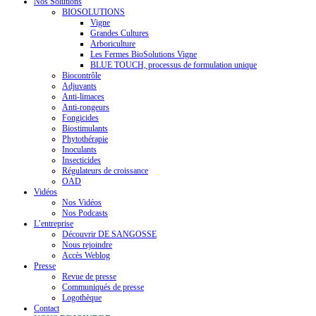
Nos Solutions
BIOSOLUTIONS
Vigne
Grandes Cultures
Arboriculture
Les Fermes BioSolutions Vigne
BLUE TOUCH, processus de formulation unique
Biocontrôle
Adjuvants
Anti-limaces
Anti-rongeurs
Fongicides
Biostimulants
Phytothérapie
Inoculants
Insecticides
Régulateurs de croissance
OAD
Vidéos
Nos Vidéos
Nos Podcasts
L’entreprise
Découvrir DE SANGOSSE
Nous rejoindre
Accès Weblog
Presse
Revue de presse
Communiqués de presse
Logothèque
Contact