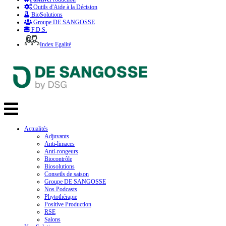
Outils d'Aide à la Décision
BioSolutions
Groupe DE SANGOSSE
F.D.S.
Index Egalité
Actualités
Adjuvants
Anti-limaces
Anti-rongeurs
Biocontrôle
Biosolutions
Conseils de saison
Groupe DE SANGOSSE
Nos Podcasts
Phytothérapie
Positive Production
RSE
Salons