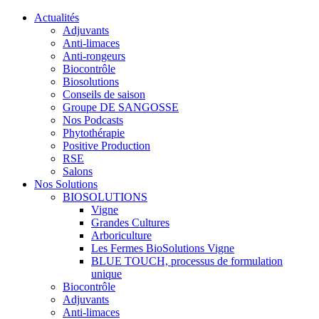
Actualités
Adjuvants
Anti-limaces
Anti-rongeurs
Biocontrôle
Biosolutions
Conseils de saison
Groupe DE SANGOSSE
Nos Podcasts
Phytothérapie
Positive Production
RSE
Salons
Nos Solutions
BIOSOLUTIONS
Vigne
Grandes Cultures
Arboriculture
Les Fermes BioSolutions Vigne
BLUE TOUCH, processus de formulation
unique
Biocontrôle
Adjuvants
Anti-limaces