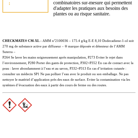
combinatoires sur-mesure qui permettent
:
d'adapter les pratiques aux besoins des
plantes ou au risque sanitaire.
CHECKMATE® CM-XL
– AMM n°2100036 – 175.4 g/kg E-E 8,10 Dodecadiene-1-ol soit
270 mg de substance active par diffuseur – ® marque déposée et détenteur de l’AMM
Suterra –
P264 Se laver les mains soigneusement après manipulation, P273 Eviter le rejet dans
l’environnement, P280 Porter des gants de protection, P302+P352 En cas de contact avec la
peau : laver abondamment à l’eau et au savon, P332+P313 En cas d’irritation cutanée :
consulter un médecin SP1 Ne pas polluer l’eau avec le produit ou son emballage. Ne pas
nettoyer le matériel d’application près des eaux de surface. Eviter la contamination via les
systèmes d’évacuation des eaux à partir des cours de ferme ou des routes.