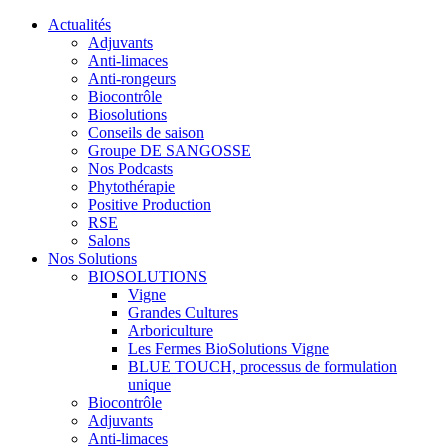
Actualités
Adjuvants
Anti-limaces
Anti-rongeurs
Biocontrôle
Biosolutions
Conseils de saison
Groupe DE SANGOSSE
Nos Podcasts
Phytothérapie
Positive Production
RSE
Salons
Nos Solutions
BIOSOLUTIONS
Vigne
Grandes Cultures
Arboriculture
Les Fermes BioSolutions Vigne
BLUE TOUCH, processus de formulation
unique
Biocontrôle
Adjuvants
Anti-limaces