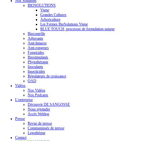
Nos Solutions
BIOSOLUTIONS
Vigne
Grandes Cultures
Arboriculture
Les Fermes BioSolutions Vigne
BLUE TOUCH, processus de formulation unique
Biocontrôle
Adjuvants
Anti-limaces
Anti-rongeurs
Fongicides
Biostimulants
Phytothérapie
Inoculants
Insecticides
Régulateurs de croissance
OAD
Vidéos
Nos Vidéos
Nos Podcasts
L’entreprise
Découvrir DE SANGOSSE
Nous rejoindre
Accès Weblog
Presse
Revue de presse
Communiqués de presse
Logothèque
Contact