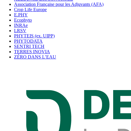
Association Française pour les Adjuvants (AFA)
Crop Life Europe
E.PHY
Ecophyto
INRAe
LRSV
PHYTEIS (ex. UIPP)
PHYTODATA
SENTRI TECH
TERRES INOVIA
ZÉRO DANS L’EAU