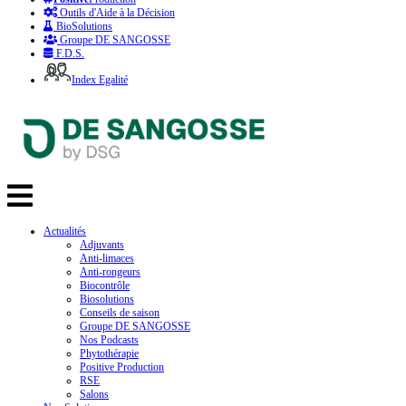
Outils d'Aide à la Décision
BioSolutions
Groupe DE SANGOSSE
F.D.S.
Index Egalité
Actualités
Adjuvants
Anti-limaces
Anti-rongeurs
Biocontrôle
Biosolutions
Conseils de saison
Groupe DE SANGOSSE
Nos Podcasts
Phytothérapie
Positive Production
RSE
Salons