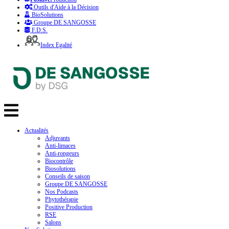
Outils d'Aide à la Décision
BioSolutions
Groupe DE SANGOSSE
F.D.S.
Index Egalité
Actualités
Adjuvants
Anti-limaces
Anti-rongeurs
Biocontrôle
Biosolutions
Conseils de saison
Groupe DE SANGOSSE
Nos Podcasts
Phytothérapie
Positive Production
RSE
Salons