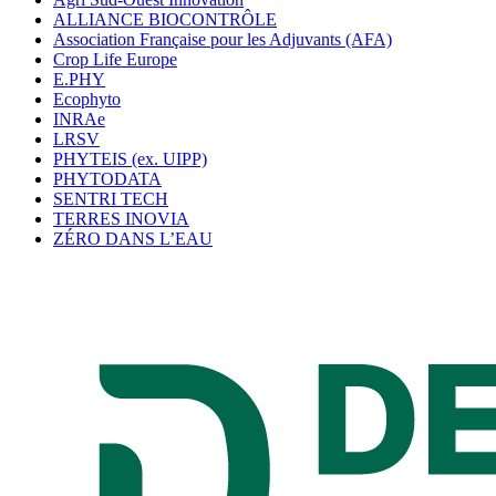
ALLIANCE BIOCONTRÔLE
Association Française pour les Adjuvants (AFA)
Crop Life Europe
E.PHY
Ecophyto
INRAe
LRSV
PHYTEIS (ex. UIPP)
PHYTODATA
SENTRI TECH
TERRES INOVIA
ZÉRO DANS L’EAU