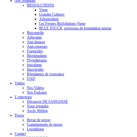
Nos Solutions
BIOSOLUTIONS
Vigne
Grandes Cultures
Arboriculture
Les Fermes BioSolutions Vigne
BLUE TOUCH, processus de formulation unique
Biocontrôle
Adjuvants
Anti-limaces
Anti-rongeurs
Fongicides
Biostimulants
Phytothérapie
Inoculants
Insecticides
Régulateurs de croissance
OAD
Vidéos
Nos Vidéos
Nos Podcasts
L’entreprise
Découvrir DE SANGOSSE
Nous rejoindre
Accès Weblog
Presse
Revue de presse
Communiqués de presse
Logothèque
Contact