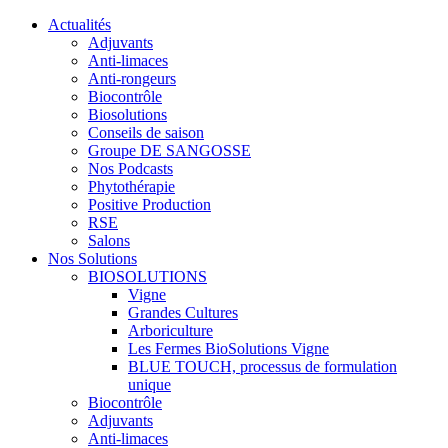
Actualités
Adjuvants
Anti-limaces
Anti-rongeurs
Biocontrôle
Biosolutions
Conseils de saison
Groupe DE SANGOSSE
Nos Podcasts
Phytothérapie
Positive Production
RSE
Salons
Nos Solutions
BIOSOLUTIONS
Vigne
Grandes Cultures
Arboriculture
Les Fermes BioSolutions Vigne
BLUE TOUCH, processus de formulation
unique
Biocontrôle
Adjuvants
Anti-limaces