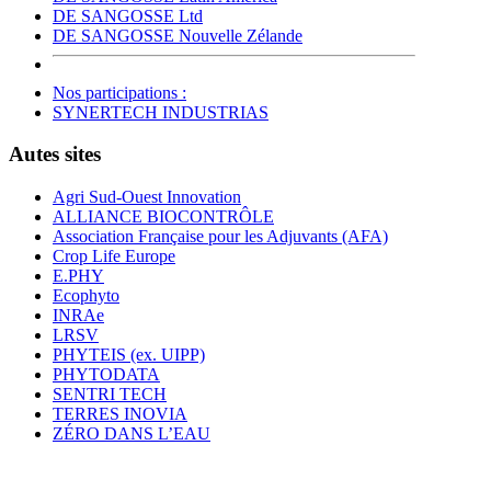
DE SANGOSSE Ltd
DE SANGOSSE Nouvelle Zélande
Nos participations :
SYNERTECH INDUSTRIAS
Autes sites
Agri Sud-Ouest Innovation
ALLIANCE BIOCONTRÔLE
Association Française pour les Adjuvants (AFA)
Crop Life Europe
E.PHY
Ecophyto
INRAe
LRSV
PHYTEIS (ex. UIPP)
PHYTODATA
SENTRI TECH
TERRES INOVIA
ZÉRO DANS L’EAU