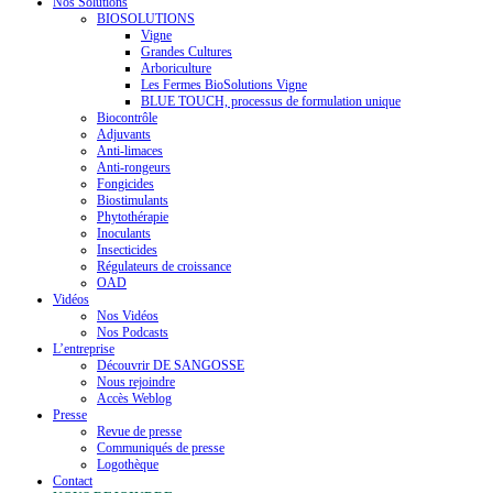
Nos Solutions
BIOSOLUTIONS
Vigne
Grandes Cultures
Arboriculture
Les Fermes BioSolutions Vigne
BLUE TOUCH, processus de formulation unique
Biocontrôle
Adjuvants
Anti-limaces
Anti-rongeurs
Fongicides
Biostimulants
Phytothérapie
Inoculants
Insecticides
Régulateurs de croissance
OAD
Vidéos
Nos Vidéos
Nos Podcasts
L’entreprise
Découvrir DE SANGOSSE
Nous rejoindre
Accès Weblog
Presse
Revue de presse
Communiqués de presse
Logothèque
Contact