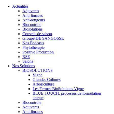
Actualités
Adjuvants
Anti-limaces
Anti-rongeurs
Biocontrôle
Biosolutions
Conseils de saison
Groupe DE SANGOSSE
Nos Podcasts
Phytothérapie
Positive Production
RSE
Salons
Nos Solutions
BIOSOLUTIONS
Vigne
Grandes Cultures
Arboriculture
Les Fermes BioSolutions Vigne
BLUE TOUCH, processus de formulation
unique
Biocontrôle
Adjuvants
Anti-limaces