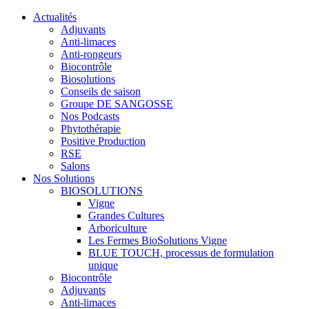
Actualités
Adjuvants
Anti-limaces
Anti-rongeurs
Biocontrôle
Biosolutions
Conseils de saison
Groupe DE SANGOSSE
Nos Podcasts
Phytothérapie
Positive Production
RSE
Salons
Nos Solutions
BIOSOLUTIONS
Vigne
Grandes Cultures
Arboriculture
Les Fermes BioSolutions Vigne
BLUE TOUCH, processus de formulation
unique
Biocontrôle
Adjuvants
Anti-limaces