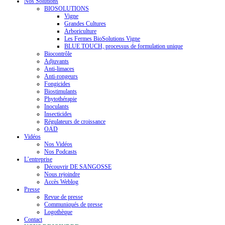
Nos Solutions
BIOSOLUTIONS
Vigne
Grandes Cultures
Arboriculture
Les Fermes BioSolutions Vigne
BLUE TOUCH, processus de formulation unique
Biocontrôle
Adjuvants
Anti-limaces
Anti-rongeurs
Fongicides
Biostimulants
Phytothérapie
Inoculants
Insecticides
Régulateurs de croissance
OAD
Vidéos
Nos Vidéos
Nos Podcasts
L’entreprise
Découvrir DE SANGOSSE
Nous rejoindre
Accès Weblog
Presse
Revue de presse
Communiqués de presse
Logothèque
Contact