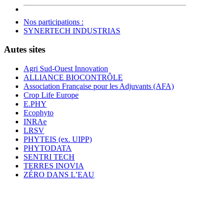
Nos participations :
SYNERTECH INDUSTRIAS
Autes sites
Agri Sud-Ouest Innovation
ALLIANCE BIOCONTRÔLE
Association Française pour les Adjuvants (AFA)
Crop Life Europe
E.PHY
Ecophyto
INRAe
LRSV
PHYTEIS (ex. UIPP)
PHYTODATA
SENTRI TECH
TERRES INOVIA
ZÉRO DANS L’EAU