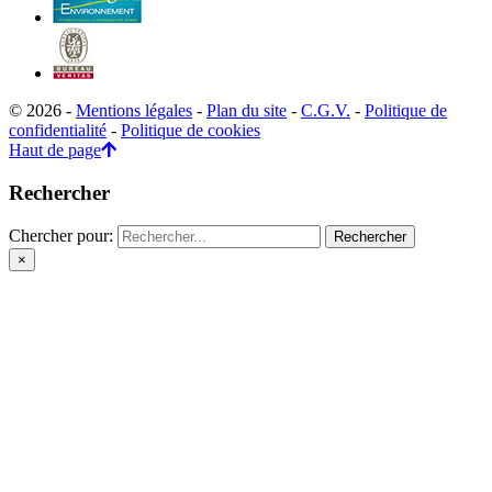
© 2026 -
Mentions légales
-
Plan du site
-
C.G.V.
-
Politique de
confidentialité
-
Politique de cookies
Haut de page
Rechercher
Chercher pour:
×