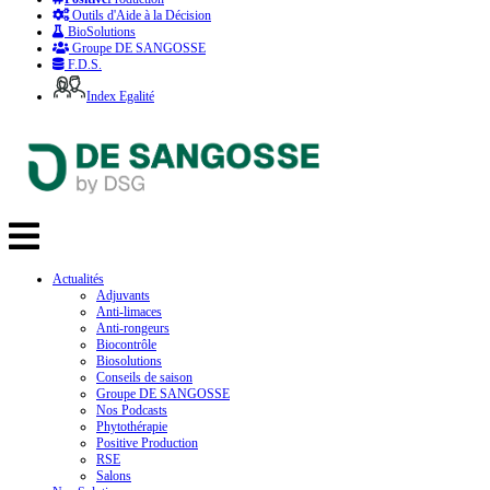
Outils d'Aide à la Décision
BioSolutions
Groupe DE SANGOSSE
F.D.S.
Index Egalité
Actualités
Adjuvants
Anti-limaces
Anti-rongeurs
Biocontrôle
Biosolutions
Conseils de saison
Groupe DE SANGOSSE
Nos Podcasts
Phytothérapie
Positive Production
RSE
Salons