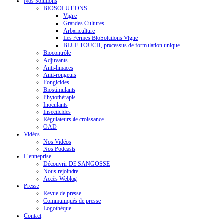
Nos Solutions
BIOSOLUTIONS
Vigne
Grandes Cultures
Arboriculture
Les Fermes BioSolutions Vigne
BLUE TOUCH, processus de formulation unique
Biocontrôle
Adjuvants
Anti-limaces
Anti-rongeurs
Fongicides
Biostimulants
Phytothérapie
Inoculants
Insecticides
Régulateurs de croissance
OAD
Vidéos
Nos Vidéos
Nos Podcasts
L’entreprise
Découvrir DE SANGOSSE
Nous rejoindre
Accès Weblog
Presse
Revue de presse
Communiqués de presse
Logothèque
Contact