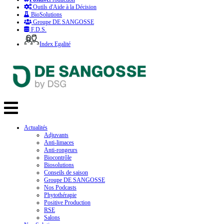
Outils d'Aide à la Décision
BioSolutions
Groupe DE SANGOSSE
F.D.S.
Index Egalité
Actualités
Adjuvants
Anti-limaces
Anti-rongeurs
Biocontrôle
Biosolutions
Conseils de saison
Groupe DE SANGOSSE
Nos Podcasts
Phytothérapie
Positive Production
RSE
Salons