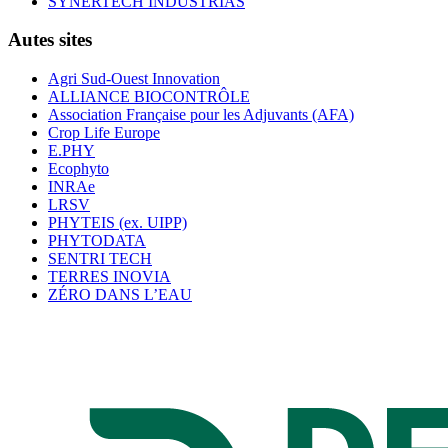
SYNERTECH INDUSTRIAS
Autes sites
Agri Sud-Ouest Innovation
ALLIANCE BIOCONTRÔLE
Association Française pour les Adjuvants (AFA)
Crop Life Europe
E.PHY
Ecophyto
INRAe
LRSV
PHYTEIS (ex. UIPP)
PHYTODATA
SENTRI TECH
TERRES INOVIA
ZÉRO DANS L’EAU