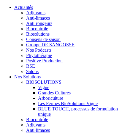
Actualités
Adjuvants
Anti-limaces
Anti-rongeurs
Biocontrôle
Biosolutions
Conseils de saison
Groupe DE SANGOSSE
Nos Podcasts
Phytothérapie
Positive Production
RSE
Salons
Nos Solutions
BIOSOLUTIONS
Vigne
Grandes Cultures
Arboriculture
Les Fermes BioSolutions Vigne
BLUE TOUCH, processus de formulation
unique
Biocontrôle
Adjuvants
Anti-limaces