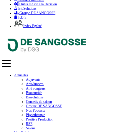
Outils d'Aide à la Décision
BioSolutions
Groupe DE SANGOSSE
F.D.S.
Index Egalité
Actualités
Adjuvants
Anti-limaces
Anti-rongeurs
Biocontrôle
Biosolutions
Conseils de saison
Groupe DE SANGOSSE
Nos Podcasts
Phytothérapie
Positive Production
RSE
Salons