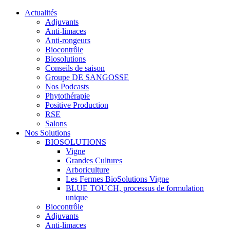
Actualités
Adjuvants
Anti-limaces
Anti-rongeurs
Biocontrôle
Biosolutions
Conseils de saison
Groupe DE SANGOSSE
Nos Podcasts
Phytothérapie
Positive Production
RSE
Salons
Nos Solutions
BIOSOLUTIONS
Vigne
Grandes Cultures
Arboriculture
Les Fermes BioSolutions Vigne
BLUE TOUCH, processus de formulation
unique
Biocontrôle
Adjuvants
Anti-limaces