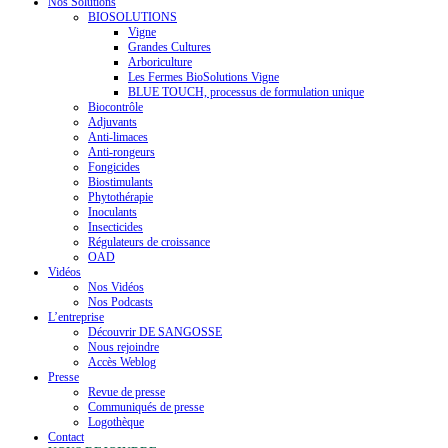
Nos Solutions
BIOSOLUTIONS
Vigne
Grandes Cultures
Arboriculture
Les Fermes BioSolutions Vigne
BLUE TOUCH, processus de formulation unique
Biocontrôle
Adjuvants
Anti-limaces
Anti-rongeurs
Fongicides
Biostimulants
Phytothérapie
Inoculants
Insecticides
Régulateurs de croissance
OAD
Vidéos
Nos Vidéos
Nos Podcasts
L’entreprise
Découvrir DE SANGOSSE
Nous rejoindre
Accès Weblog
Presse
Revue de presse
Communiqués de presse
Logothèque
Contact