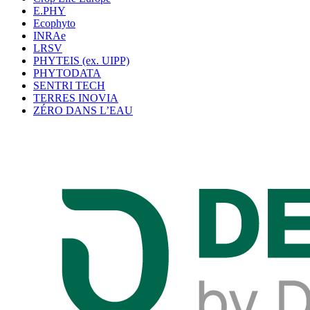
E.PHY
Ecophyto
INRAe
LRSV
PHYTEIS (ex. UIPP)
PHYTODATA
SENTRI TECH
TERRES INOVIA
ZÉRO DANS L’EAU