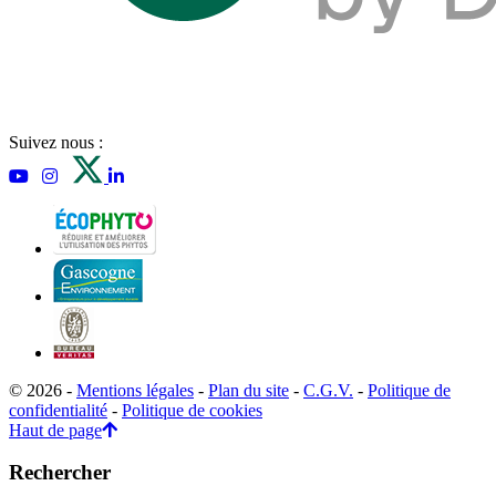
Suivez nous :
© 2026 -
Mentions légales
-
Plan du site
-
C.G.V.
-
Politique de
confidentialité
-
Politique de cookies
Haut de page
Rechercher