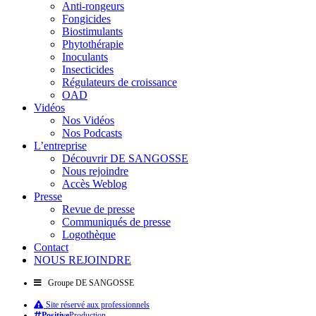
Anti-rongeurs
Fongicides
Biostimulants
Phytothérapie
Inoculants
Insecticides
Régulateurs de croissance
OAD
Vidéos
Nos Vidéos
Nos Podcasts
L’entreprise
Découvrir DE SANGOSSE
Nous rejoindre
Accès Weblog
Presse
Revue de presse
Communiqués de presse
Logothèque
Contact
NOUS REJOINDRE
Groupe DE SANGOSSE
Site réservé aux professionnels
Positive
Production