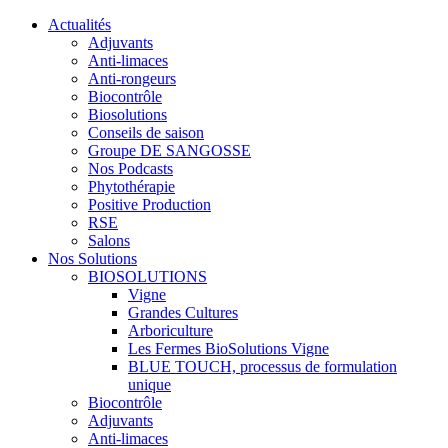
Actualités
Adjuvants
Anti-limaces
Anti-rongeurs
Biocontrôle
Biosolutions
Conseils de saison
Groupe DE SANGOSSE
Nos Podcasts
Phytothérapie
Positive Production
RSE
Salons
Nos Solutions
BIOSOLUTIONS
Vigne
Grandes Cultures
Arboriculture
Les Fermes BioSolutions Vigne
BLUE TOUCH, processus de formulation
unique
Biocontrôle
Adjuvants
Anti-limaces