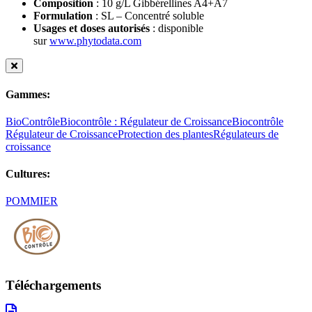
Composition
: 10 g/L Gibbérellines A4+A7
Formulation
: SL – Concentré soluble
Usages et doses autorisés
: disponible
sur
www.phytodata.com
Gammes:
BioContrôle
Biocontrôle : Régulateur de Croissance
Biocontrôle
Régulateur de Croissance
Protection des plantes
Régulateurs de
croissance
Cultures:
POMMIER
Téléchargements