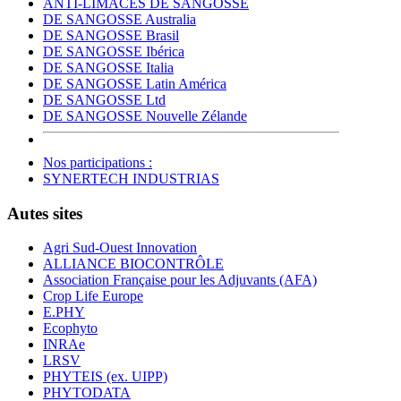
ANTI-LIMACES DE SANGOSSE
DE SANGOSSE Australia
DE SANGOSSE Brasil
DE SANGOSSE Ibérica
DE SANGOSSE Italia
DE SANGOSSE Latin América
DE SANGOSSE Ltd
DE SANGOSSE Nouvelle Zélande
Nos participations :
SYNERTECH INDUSTRIAS
Autes sites
Agri Sud-Ouest Innovation
ALLIANCE BIOCONTRÔLE
Association Française pour les Adjuvants (AFA)
Crop Life Europe
E.PHY
Ecophyto
INRAe
LRSV
PHYTEIS (ex. UIPP)
PHYTODATA