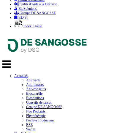
Outils d'Aide à la Décision
BioSolutions
Groupe DE SANGOSSE
F.D.S.
Index Egalité
Actualités
Adjuvants
Anti-limaces
Anti-rongeurs
Biocontrôle
Biosolutions
Conseils de saison
Groupe DE SANGOSSE
Nos Podcasts
Phytothérapie
Positive Production
RSE
Salons