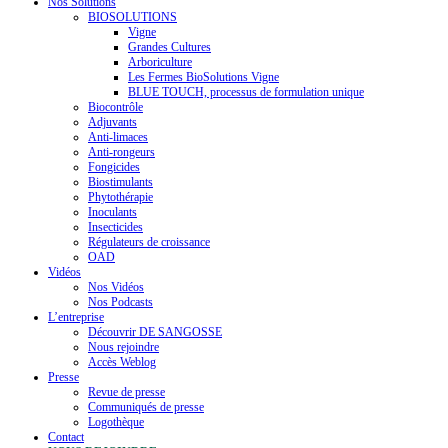
Nos Solutions
BIOSOLUTIONS
Vigne
Grandes Cultures
Arboriculture
Les Fermes BioSolutions Vigne
BLUE TOUCH, processus de formulation unique
Biocontrôle
Adjuvants
Anti-limaces
Anti-rongeurs
Fongicides
Biostimulants
Phytothérapie
Inoculants
Insecticides
Régulateurs de croissance
OAD
Vidéos
Nos Vidéos
Nos Podcasts
L’entreprise
Découvrir DE SANGOSSE
Nous rejoindre
Accès Weblog
Presse
Revue de presse
Communiqués de presse
Logothèque
Contact