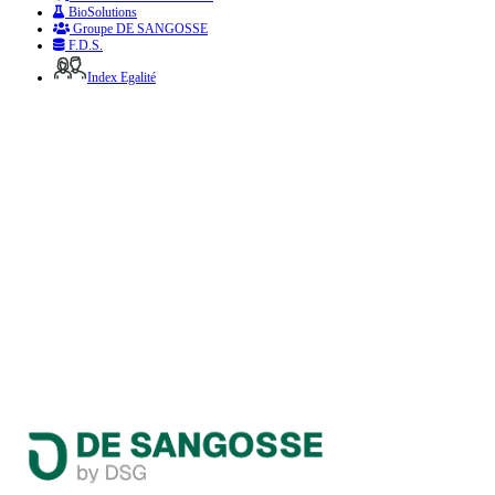
BioSolutions
Groupe DE SANGOSSE
F.D.S.
Index Egalité