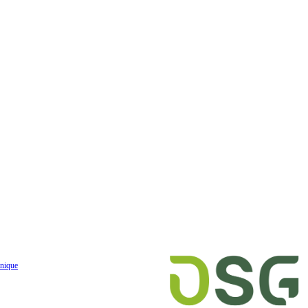
nique