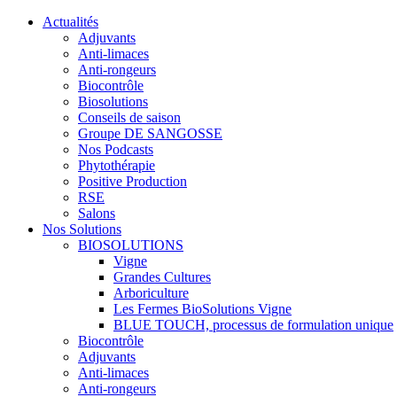
Actualités
Adjuvants
Anti-limaces
Anti-rongeurs
Biocontrôle
Biosolutions
Conseils de saison
Groupe DE SANGOSSE
Nos Podcasts
Phytothérapie
Positive Production
RSE
Salons
Nos Solutions
BIOSOLUTIONS
Vigne
Grandes Cultures
Arboriculture
Les Fermes BioSolutions Vigne
BLUE TOUCH, processus de formulation unique
Biocontrôle
Adjuvants
Anti-limaces
Anti-rongeurs