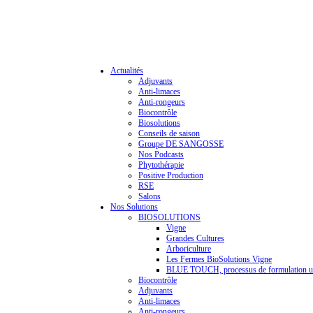
Actualités
Adjuvants
Anti-limaces
Anti-rongeurs
Biocontrôle
Biosolutions
Conseils de saison
Groupe DE SANGOSSE
Nos Podcasts
Phytothérapie
Positive Production
RSE
Salons
Nos Solutions
BIOSOLUTIONS
Vigne
Grandes Cultures
Arboriculture
Les Fermes BioSolutions Vigne
BLUE TOUCH, processus de formulation u
Biocontrôle
Adjuvants
Anti-limaces
Anti-rongeurs