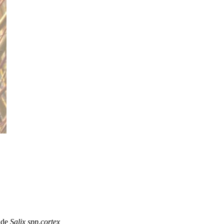
s de
Salix spp.cortex