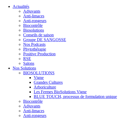
Actualités
Adjuvants
Anti-limaces
Anti-rongeurs
Biocontrôle
Biosolutions
Conseils de saison
Groupe DE SANGOSSE
Nos Podcasts
Phytothérapie
Positive Production
RSE
Salons
Nos Solutions
BIOSOLUTIONS
Vigne
Grandes Cultures
Arboriculture
Les Fermes BioSolutions Vigne
BLUE TOUCH, processus de formulation unique
Biocontrôle
Adjuvants
Anti-limaces
Anti-rongeurs