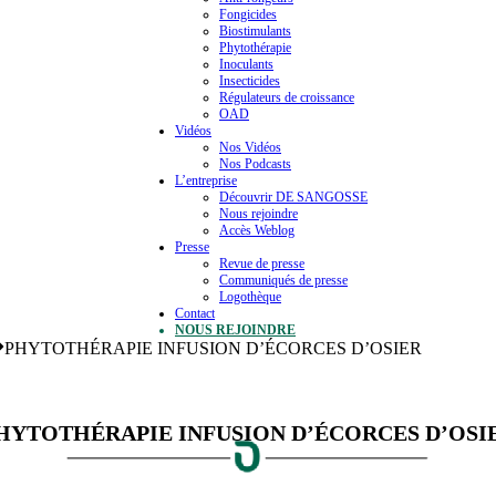
Fongicides
Biostimulants
Phytothérapie
Inoculants
Insecticides
Régulateurs de croissance
OAD
Vidéos
Nos Vidéos
Nos Podcasts
L’entreprise
Découvrir DE SANGOSSE
Nous rejoindre
Accès Weblog
Presse
Revue de presse
Communiqués de presse
Logothèque
Contact
NOUS REJOINDRE
PHYTOTHÉRAPIE INFUSION D’ÉCORCES D’OSIER
HYTOTHÉRAPIE INFUSION D’ÉCORCES D’OSI