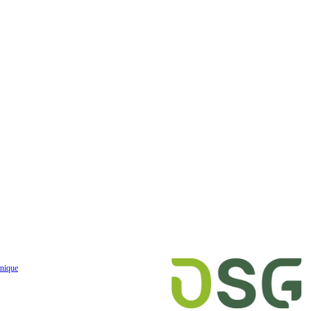
nique