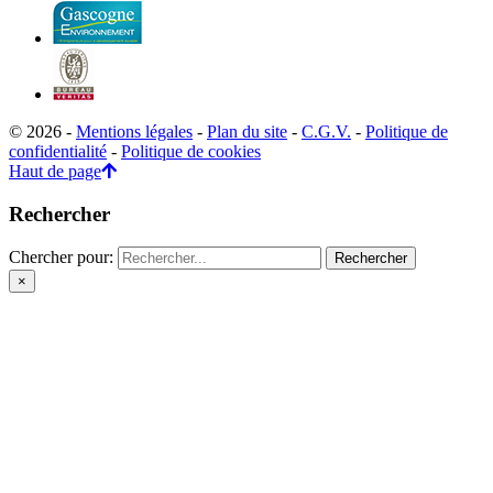
© 2026 -
Mentions légales
-
Plan du site
-
C.G.V.
-
Politique de
confidentialité
-
Politique de cookies
Haut de page
Rechercher
Chercher pour:
×