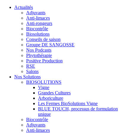
Actualités
Adjuvants
Anti-limaces
Anti-rongeurs
Biocontrôle
Biosolutions
Conseils de saison
Groupe DE SANGOSSE
Nos Podcasts
Phytothérapie
Positive Production
RSE
Salons
Nos Solutions
BIOSOLUTIONS
Vigne
Grandes Cultures
Arboriculture
Les Fermes BioSolutions Vigne
BLUE TOUCH, processus de formulation
unique
Biocontrôle
Adjuvants
Anti-limaces