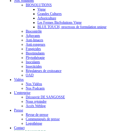
Nos Solutions
BIOSOLUTIONS
Vigne
Grandes Cultures
Arboriculture
Les Fermes BioSolutions Vigne
BLUE TOUCH, processus de formulation unique
Biocontrôle
Adjuvants
Anti-limaces
Anti-rongeurs
Fongicides
Biostimulants
Phytothérapie
Inoculants
Insecticides
Régulateurs de croissance
OAD
Vidéos
Nos Vidéos
Nos Podcasts
L’entreprise
Découvrir DE SANGOSSE
Nous rejoindre
Accès Weblog
Presse
Revue de presse
Communiqués de presse
Logothèque
Contact