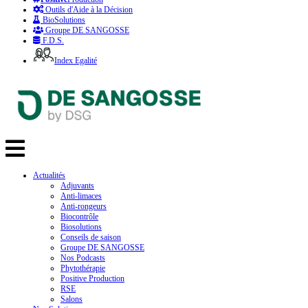
Outils d'Aide à la Décision
BioSolutions
Groupe DE SANGOSSE
F.D.S.
Index Egalité
Actualités
Adjuvants
Anti-limaces
Anti-rongeurs
Biocontrôle
Biosolutions
Conseils de saison
Groupe DE SANGOSSE
Nos Podcasts
Phytothérapie
Positive Production
RSE
Salons