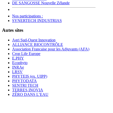
DE SANGOSSE Nouvelle Zélande
Nos participations :
SYNERTECH INDUSTRIAS
Autes sites
Agri Sud-Ouest Innovation
ALLIANCE BIOCONTRÔLE
Association Française pour les Adjuvants (AFA)
Crop Life Europe
E.PHY
Ecophyto
INRAe
LRSV
PHYTEIS (ex. UIPP)
PHYTODATA
SENTRI TECH
TERRES INOVIA
ZÉRO DANS L’EAU