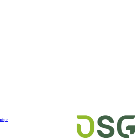
nique