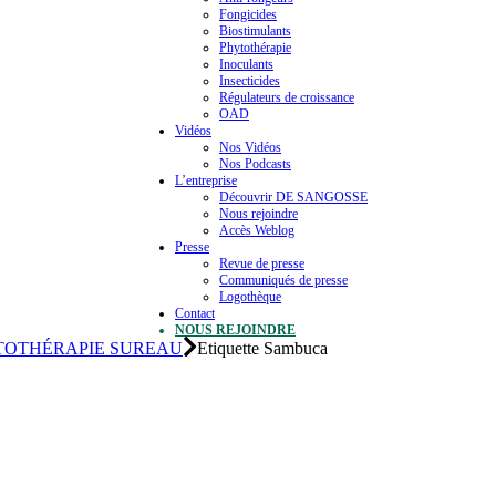
Fongicides
Biostimulants
Phytothérapie
Inoculants
Insecticides
Régulateurs de croissance
OAD
Vidéos
Nos Vidéos
Nos Podcasts
L’entreprise
Découvrir DE SANGOSSE
Nous rejoindre
Accès Weblog
Presse
Revue de presse
Communiqués de presse
Logothèque
Contact
NOUS REJOINDRE
TOTHÉRAPIE SUREAU
Etiquette Sambuca