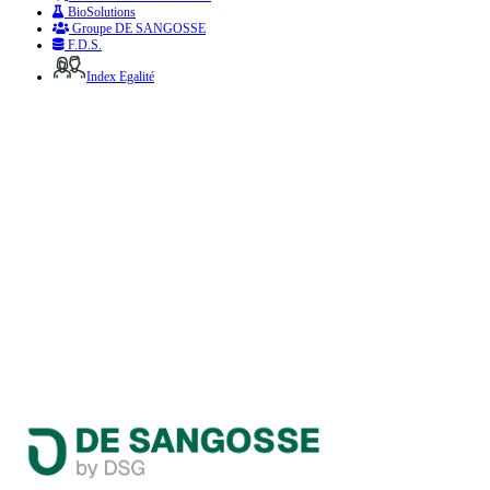
BioSolutions
Groupe DE SANGOSSE
F.D.S.
Index Egalité