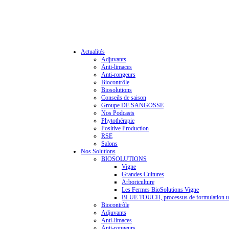
Actualités
Adjuvants
Anti-limaces
Anti-rongeurs
Biocontrôle
Biosolutions
Conseils de saison
Groupe DE SANGOSSE
Nos Podcasts
Phytothérapie
Positive Production
RSE
Salons
Nos Solutions
BIOSOLUTIONS
Vigne
Grandes Cultures
Arboriculture
Les Fermes BioSolutions Vigne
BLUE TOUCH, processus de formulation u
Biocontrôle
Adjuvants
Anti-limaces
Anti-rongeurs