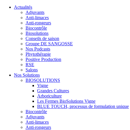
Actualités
Adjuvants
Anti-limaces
Anti-rongeurs
Biocontrôle
Biosolutions
Conseils de saison
Groupe DE SANGOSSE
Nos Podcasts
Phytothérapie
Positive Production
RSE
Salons
Nos Solutions
BIOSOLUTIONS
Vigne
Grandes Cultures
Arboriculture
Les Fermes BioSolutions Vigne
BLUE TOUCH, processus de formulation unique
Biocontrôle
Adjuvants
Anti-limaces
Anti-rongeurs