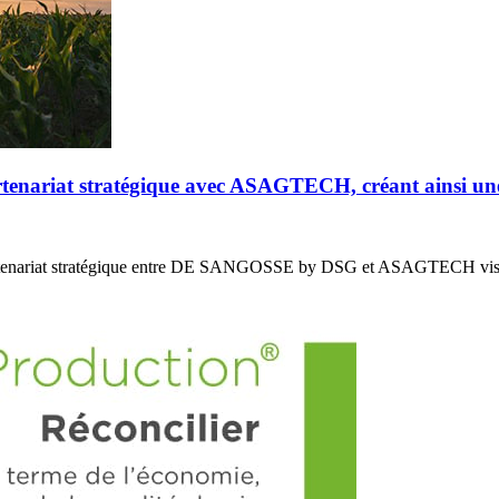
riat stratégique avec ASAGTECH, créant ainsi un
enariat stratégique entre DE SANGOSSE by DSG et ASAGTECH vis