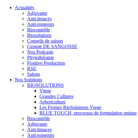
Actualités
Adjuvants
Anti-limaces
Anti-rongeurs
Biocontrôle
Biosolutions
Conseils de saison
Groupe DE SANGOSSE
Nos Podcasts
Phytothérapie
Positive Production
RSE
Salons
Nos Solutions
BIOSOLUTIONS
Vigne
Grandes Cultures
Arboriculture
Les Fermes BioSolutions Vigne
BLUE TOUCH, processus de formulation unique
Biocontrôle
Adjuvants
Anti-limaces
Anti-rongeurs