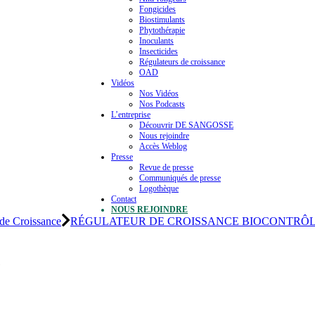
Fongicides
Biostimulants
Phytothérapie
Inoculants
Insecticides
Régulateurs de croissance
OAD
Vidéos
Nos Vidéos
Nos Podcasts
L’entreprise
Découvrir DE SANGOSSE
Nous rejoindre
Accès Weblog
Presse
Revue de presse
Communiqués de presse
Logothèque
Contact
NOUS REJOINDRE
 de Croissance
RÉGULATEUR DE CROISSANCE BIOCONTRÔ
e