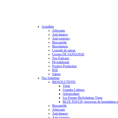
Actualités
Adjuvants
Anti-limaces
Anti-rongeurs
Biocontrôle
Biosolutions
Conseils de saison
Groupe DE SANGOSSE
Nos Podcasts
Phytothérapie
Positive Production
RSE
Salons
Nos Solutions
BIOSOLUTIONS
Vigne
Grandes Cultures
Arboriculture
Les Fermes BioSolutions Vigne
BLUE TOUCH, processus de formulation u
Biocontrôle
Adjuvants
Anti-limaces
Anti-rongeurs