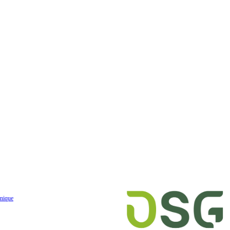
nique