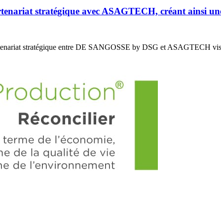
riat stratégique avec ASAGTECH, créant ainsi un
enariat stratégique entre DE SANGOSSE by DSG et ASAGTECH vis