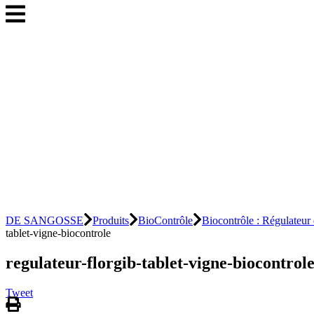
DE SANGOSSE
Produits
BioContrôle
Biocontrôle : Régulateur
tablet-vigne-biocontrole
regulateur-florgib-tablet-vigne-biocontrol
Tweet