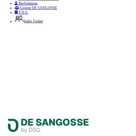
BioSolutions
Groupe DE SANGOSSE
F.D.S.
Index Egalité