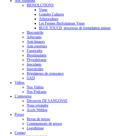
Nos Solutions
BIOSOLUTIONS
Vigne
Grandes Cultures
Arboriculture
Les Fermes BioSolutions Vigne
BLUE TOUCH, processus de formulation unique
Biocontrôle
Adjuvants
Anti-limaces
Anti-rongeurs
Fongicides
Biostimulants
Phytothérapie
Inoculants
Insecticides
Régulateurs de croissance
OAD
Vidéos
Nos Vidéos
Nos Podcasts
L’entreprise
Découvrir DE SANGOSSE
Nous rejoindre
Accès Weblog
Presse
Revue de presse
Communiqués de presse
Logothèque
Contact