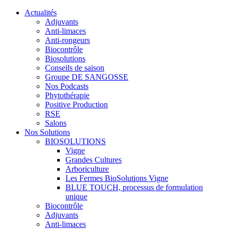
Actualités
Adjuvants
Anti-limaces
Anti-rongeurs
Biocontrôle
Biosolutions
Conseils de saison
Groupe DE SANGOSSE
Nos Podcasts
Phytothérapie
Positive Production
RSE
Salons
Nos Solutions
BIOSOLUTIONS
Vigne
Grandes Cultures
Arboriculture
Les Fermes BioSolutions Vigne
BLUE TOUCH, processus de formulation
unique
Biocontrôle
Adjuvants
Anti-limaces