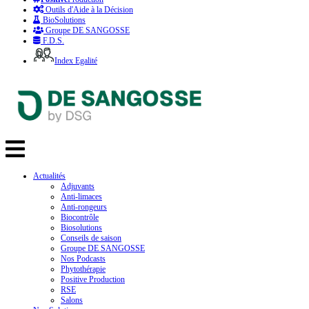
Outils d'Aide à la Décision
BioSolutions
Groupe DE SANGOSSE
F.D.S.
Index Egalité
Actualités
Adjuvants
Anti-limaces
Anti-rongeurs
Biocontrôle
Biosolutions
Conseils de saison
Groupe DE SANGOSSE
Nos Podcasts
Phytothérapie
Positive Production
RSE
Salons