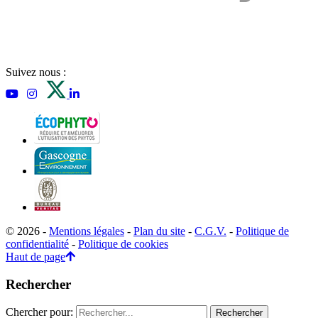
Suivez nous :
© 2026 -
Mentions légales
-
Plan du site
-
C.G.V.
-
Politique de
confidentialité
-
Politique de cookies
Haut de page
Rechercher
Chercher pour: