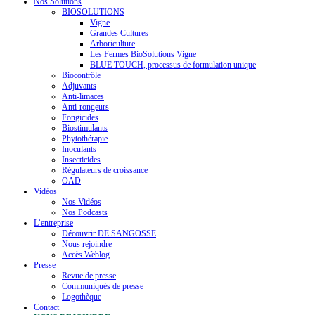
Nos Solutions
BIOSOLUTIONS
Vigne
Grandes Cultures
Arboriculture
Les Fermes BioSolutions Vigne
BLUE TOUCH, processus de formulation unique
Biocontrôle
Adjuvants
Anti-limaces
Anti-rongeurs
Fongicides
Biostimulants
Phytothérapie
Inoculants
Insecticides
Régulateurs de croissance
OAD
Vidéos
Nos Vidéos
Nos Podcasts
L’entreprise
Découvrir DE SANGOSSE
Nous rejoindre
Accès Weblog
Presse
Revue de presse
Communiqués de presse
Logothèque
Contact