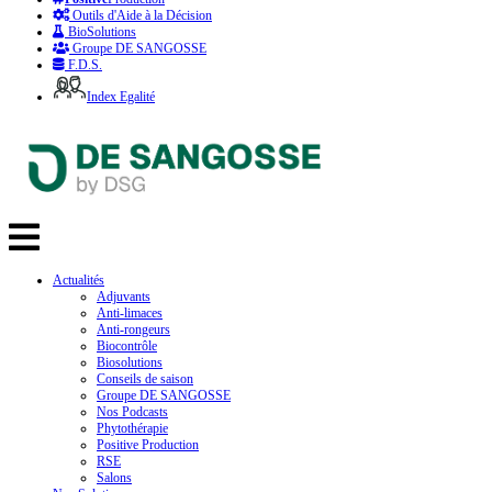
Outils d'Aide à la Décision
BioSolutions
Groupe DE SANGOSSE
F.D.S.
Index Egalité
Actualités
Adjuvants
Anti-limaces
Anti-rongeurs
Biocontrôle
Biosolutions
Conseils de saison
Groupe DE SANGOSSE
Nos Podcasts
Phytothérapie
Positive Production
RSE
Salons