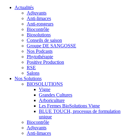
Actualités
Adjuvants
Anti-limaces
Anti-rongeurs
Biocontrôle
Biosolutions
Conseils de saison
Groupe DE SANGOSSE
Nos Podcasts
Phytothérapie
Positive Production
RSE
Salons
Nos Solutions
BIOSOLUTIONS
Vigne
Grandes Cultures
Arboriculture
Les Fermes BioSolutions Vigne
BLUE TOUCH, processus de formulation
unique
Biocontrôle
Adjuvants
Anti-limaces