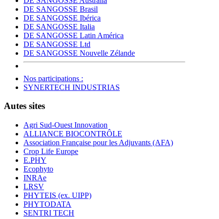
DE SANGOSSE Australia
DE SANGOSSE Brasil
DE SANGOSSE Ibérica
DE SANGOSSE Italia
DE SANGOSSE Latin América
DE SANGOSSE Ltd
DE SANGOSSE Nouvelle Zélande
Nos participations :
SYNERTECH INDUSTRIAS
Autes sites
Agri Sud-Ouest Innovation
ALLIANCE BIOCONTRÔLE
Association Française pour les Adjuvants (AFA)
Crop Life Europe
E.PHY
Ecophyto
INRAe
LRSV
PHYTEIS (ex. UIPP)
PHYTODATA
SENTRI TECH