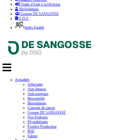
Outils d'Aide à la Décision
BioSolutions
Groupe DE SANGOSSE
F.D.S.
Index Egalité
Actualités
Adjuvants
Anti-limaces
Anti-rongeurs
Biocontrôle
Biosolutions
Conseils de saison
Groupe DE SANGOSSE
Nos Podcasts
Phytothérapie
Positive Production
RSE
Salons