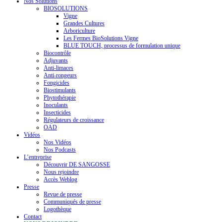
Nos Solutions
BIOSOLUTIONS
Vigne
Grandes Cultures
Arboriculture
Les Fermes BioSolutions Vigne
BLUE TOUCH, processus de formulation unique
Biocontrôle
Adjuvants
Anti-limaces
Anti-rongeurs
Fongicides
Biostimulants
Phytothérapie
Inoculants
Insecticides
Régulateurs de croissance
OAD
Vidéos
Nos Vidéos
Nos Podcasts
L’entreprise
Découvrir DE SANGOSSE
Nous rejoindre
Accès Weblog
Presse
Revue de presse
Communiqués de presse
Logothèque
Contact