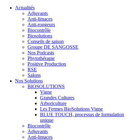
Actualités
Adjuvants
Anti-limaces
Anti-rongeurs
Biocontrôle
Biosolutions
Conseils de saison
Groupe DE SANGOSSE
Nos Podcasts
Phytothérapie
Positive Production
RSE
Salons
Nos Solutions
BIOSOLUTIONS
Vigne
Grandes Cultures
Arboriculture
Les Fermes BioSolutions Vigne
BLUE TOUCH, processus de formulation
unique
Biocontrôle
Adjuvants
Anti-limaces