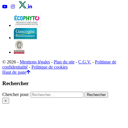
© 2026 -
Mentions légales
-
Plan du site
-
C.G.V.
-
Politique de
confidentialité
-
Politique de cookies
Haut de page
Rechercher
Chercher pour:
×