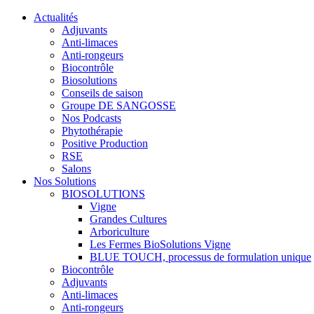
Actualités
Adjuvants
Anti-limaces
Anti-rongeurs
Biocontrôle
Biosolutions
Conseils de saison
Groupe DE SANGOSSE
Nos Podcasts
Phytothérapie
Positive Production
RSE
Salons
Nos Solutions
BIOSOLUTIONS
Vigne
Grandes Cultures
Arboriculture
Les Fermes BioSolutions Vigne
BLUE TOUCH, processus de formulation unique
Biocontrôle
Adjuvants
Anti-limaces
Anti-rongeurs