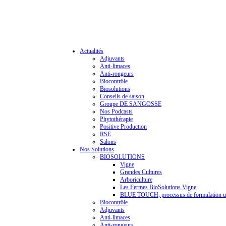
Actualités
Adjuvants
Anti-limaces
Anti-rongeurs
Biocontrôle
Biosolutions
Conseils de saison
Groupe DE SANGOSSE
Nos Podcasts
Phytothérapie
Positive Production
RSE
Salons
Nos Solutions
BIOSOLUTIONS
Vigne
Grandes Cultures
Arboriculture
Les Fermes BioSolutions Vigne
BLUE TOUCH, processus de formulation u
Biocontrôle
Adjuvants
Anti-limaces
Anti-rongeurs