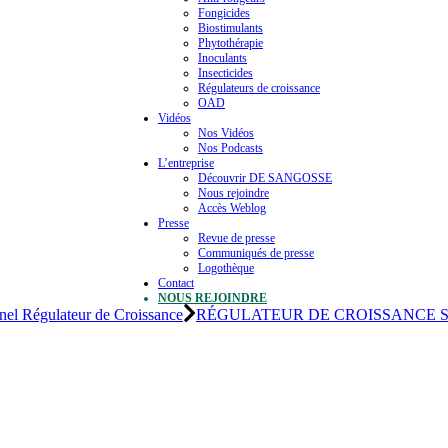
Fongicides
Biostimulants
Phytothérapie
Inoculants
Insecticides
Régulateurs de croissance
OAD
Vidéos
Nos Vidéos
Nos Podcasts
L’entreprise
Découvrir DE SANGOSSE
Nous rejoindre
Accès Weblog
Presse
Revue de presse
Communiqués de presse
Logothèque
Contact
NOUS REJOINDRE
el Régulateur de Croissance
RÉGULATEUR DE CROISSANCE SI