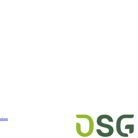
nique