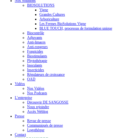
Nos Solutions
BIOSOLUTIONS
Vigne
Grandes Cultures
Arboriculture
Les Fermes BioSolutions Vigne
BLUE TOUCH, processus de formulation unique
Biocontrôle
Adjuvants
Anti-limaces
Anti-rongeurs
Fongicides
Biostimulants
Phytothérapie
Inoculants
Insecticides
Régulateurs de croissance
OAD
Vidéos
Nos Vidéos
Nos Podcasts
L’entreprise
Découvrir DE SANGOSSE
Nous rejoindre
Accès Weblog
Presse
Revue de presse
Communiqués de presse
Logothèque
Contact