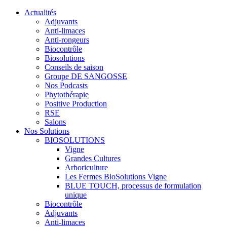
Actualités
Adjuvants
Anti-limaces
Anti-rongeurs
Biocontrôle
Biosolutions
Conseils de saison
Groupe DE SANGOSSE
Nos Podcasts
Phytothérapie
Positive Production
RSE
Salons
Nos Solutions
BIOSOLUTIONS
Vigne
Grandes Cultures
Arboriculture
Les Fermes BioSolutions Vigne
BLUE TOUCH, processus de formulation
unique
Biocontrôle
Adjuvants
Anti-limaces