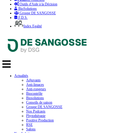
Outils d'Aide à la Décision
BioSolutions
Groupe DE SANGOSSE
F.D.S.
Index Egalité
Actualités
Adjuvants
Anti-limaces
Anti-rongeurs
Biocontrôle
Biosolutions
Conseils de saison
Groupe DE SANGOSSE
Nos Podcasts
Phytothérapie
Positive Production
RSE
Salons