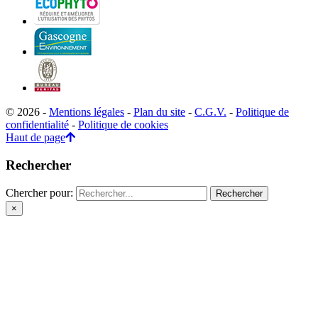
© 2026 -
Mentions légales
-
Plan du site
-
C.G.V.
-
Politique de
confidentialité
-
Politique de cookies
Haut de page
Rechercher
Chercher pour:
×