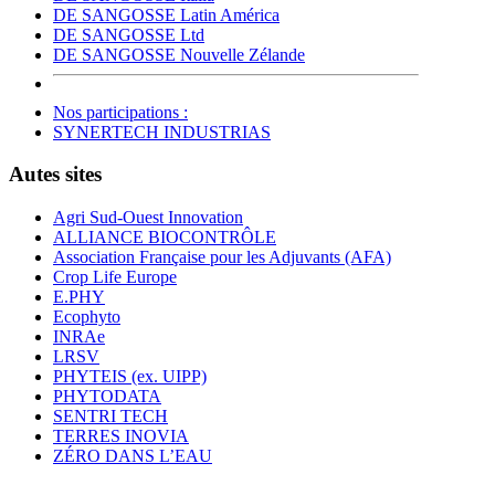
DE SANGOSSE Latin América
DE SANGOSSE Ltd
DE SANGOSSE Nouvelle Zélande
Nos participations :
SYNERTECH INDUSTRIAS
Autes sites
Agri Sud-Ouest Innovation
ALLIANCE BIOCONTRÔLE
Association Française pour les Adjuvants (AFA)
Crop Life Europe
E.PHY
Ecophyto
INRAe
LRSV
PHYTEIS (ex. UIPP)
PHYTODATA
SENTRI TECH
TERRES INOVIA
ZÉRO DANS L’EAU