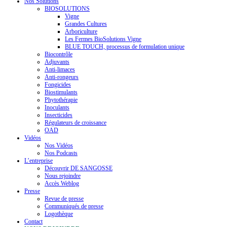
Nos Solutions
BIOSOLUTIONS
Vigne
Grandes Cultures
Arboriculture
Les Fermes BioSolutions Vigne
BLUE TOUCH, processus de formulation unique
Biocontrôle
Adjuvants
Anti-limaces
Anti-rongeurs
Fongicides
Biostimulants
Phytothérapie
Inoculants
Insecticides
Régulateurs de croissance
OAD
Vidéos
Nos Vidéos
Nos Podcasts
L’entreprise
Découvrir DE SANGOSSE
Nous rejoindre
Accès Weblog
Presse
Revue de presse
Communiqués de presse
Logothèque
Contact