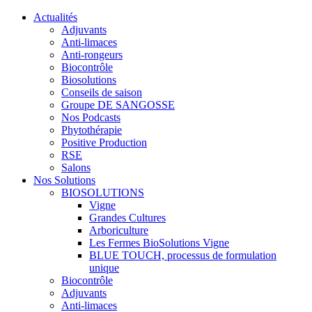
Actualités
Adjuvants
Anti-limaces
Anti-rongeurs
Biocontrôle
Biosolutions
Conseils de saison
Groupe DE SANGOSSE
Nos Podcasts
Phytothérapie
Positive Production
RSE
Salons
Nos Solutions
BIOSOLUTIONS
Vigne
Grandes Cultures
Arboriculture
Les Fermes BioSolutions Vigne
BLUE TOUCH, processus de formulation
unique
Biocontrôle
Adjuvants
Anti-limaces