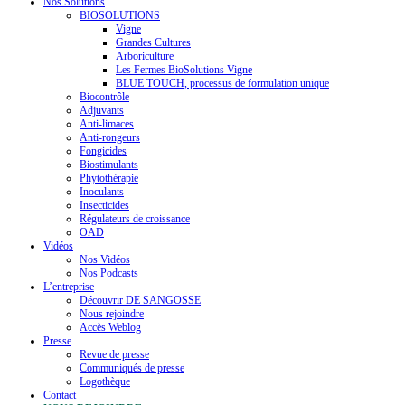
Nos Solutions
BIOSOLUTIONS
Vigne
Grandes Cultures
Arboriculture
Les Fermes BioSolutions Vigne
BLUE TOUCH, processus de formulation unique
Biocontrôle
Adjuvants
Anti-limaces
Anti-rongeurs
Fongicides
Biostimulants
Phytothérapie
Inoculants
Insecticides
Régulateurs de croissance
OAD
Vidéos
Nos Vidéos
Nos Podcasts
L’entreprise
Découvrir DE SANGOSSE
Nous rejoindre
Accès Weblog
Presse
Revue de presse
Communiqués de presse
Logothèque
Contact