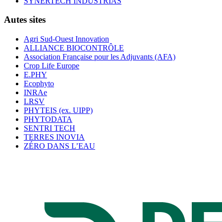
SYNERTECH INDUSTRIAS
Autes sites
Agri Sud-Ouest Innovation
ALLIANCE BIOCONTRÔLE
Association Française pour les Adjuvants (AFA)
Crop Life Europe
E.PHY
Ecophyto
INRAe
LRSV
PHYTEIS (ex. UIPP)
PHYTODATA
SENTRI TECH
TERRES INOVIA
ZÉRO DANS L’EAU