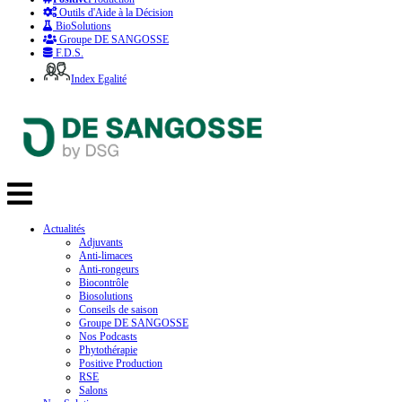
Outils d'Aide à la Décision
BioSolutions
Groupe DE SANGOSSE
F.D.S.
Index Egalité
Actualités
Adjuvants
Anti-limaces
Anti-rongeurs
Biocontrôle
Biosolutions
Conseils de saison
Groupe DE SANGOSSE
Nos Podcasts
Phytothérapie
Positive Production
RSE
Salons