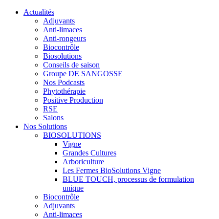
Actualités
Adjuvants
Anti-limaces
Anti-rongeurs
Biocontrôle
Biosolutions
Conseils de saison
Groupe DE SANGOSSE
Nos Podcasts
Phytothérapie
Positive Production
RSE
Salons
Nos Solutions
BIOSOLUTIONS
Vigne
Grandes Cultures
Arboriculture
Les Fermes BioSolutions Vigne
BLUE TOUCH, processus de formulation
unique
Biocontrôle
Adjuvants
Anti-limaces