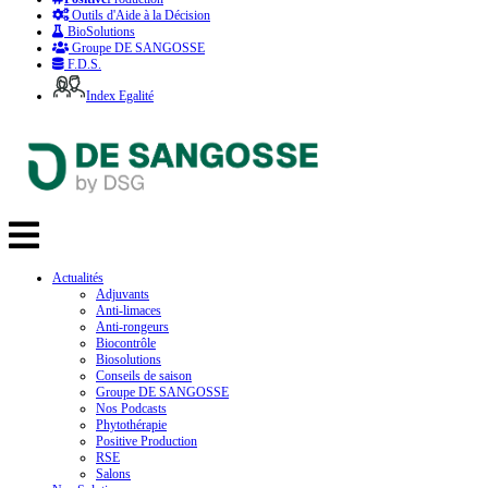
Outils d'Aide à la Décision
BioSolutions
Groupe DE SANGOSSE
F.D.S.
Index Egalité
Actualités
Adjuvants
Anti-limaces
Anti-rongeurs
Biocontrôle
Biosolutions
Conseils de saison
Groupe DE SANGOSSE
Nos Podcasts
Phytothérapie
Positive Production
RSE
Salons