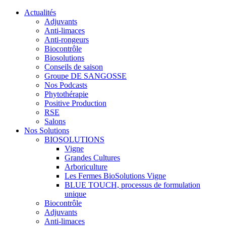
Actualités
Adjuvants
Anti-limaces
Anti-rongeurs
Biocontrôle
Biosolutions
Conseils de saison
Groupe DE SANGOSSE
Nos Podcasts
Phytothérapie
Positive Production
RSE
Salons
Nos Solutions
BIOSOLUTIONS
Vigne
Grandes Cultures
Arboriculture
Les Fermes BioSolutions Vigne
BLUE TOUCH, processus de formulation
unique
Biocontrôle
Adjuvants
Anti-limaces