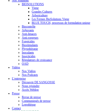
Nos Solutions
BIOSOLUTIONS
Vigne
Grandes Cultures
Arboriculture
Les Fermes BioSolutions Vigne
BLUE TOUCH, processus de formulation unique
Biocontrôle
Adjuvants
Anti-limaces
Anti-rongeurs
Fongicides
Biostimulants
Phytothérapie
Inoculants
Insecticides
Régulateurs de croissance
OAD
Vidéos
Nos Vidéos
Nos Podcasts
L’entreprise
Découvrir DE SANGOSSE
Nous rejoindre
Accès Weblog
Presse
Revue de presse
Communiqués de presse
Logothèque
Contact