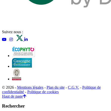
Suivez nous :
© 2026 -
Mentions légales
-
Plan du site
-
C.G.V.
-
Politique de
confidentialité
-
Politique de cookies
Haut de page
Rechercher