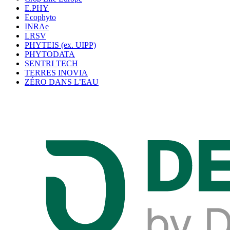
E.PHY
Ecophyto
INRAe
LRSV
PHYTEIS (ex. UIPP)
PHYTODATA
SENTRI TECH
TERRES INOVIA
ZÉRO DANS L’EAU